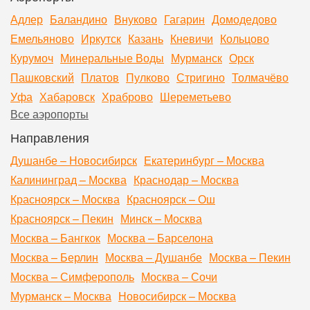
Адлер
Баландино
Внуково
Гагарин
Домодедово
Емельяново
Иркутск
Казань
Кневичи
Кольцово
Курумоч
Минеральные Воды
Мурманск
Орск
Пашковский
Платов
Пулково
Стригино
Толмачёво
Уфа
Хабаровск
Храброво
Шереметьево
Все аэропорты
Направления
Душанбе – Новосибирск
Екатеринбург – Москва
Калининград – Москва
Краснодар – Москва
Красноярск – Москва
Красноярск – Ош
Красноярск – Пекин
Минск – Москва
Москва – Бангкок
Москва – Барселона
Москва – Берлин
Москва – Душанбе
Москва – Пекин
Москва – Симферополь
Москва – Сочи
Мурманск – Москва
Новосибирск – Москва