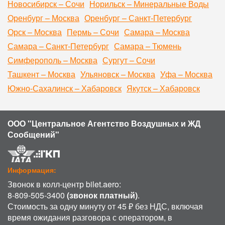
Новосибирск – Сочи
Норильск – Минеральные Воды
Оренбург – Москва
Оренбург – Санкт-Петербург
Орск – Москва
Пермь – Сочи
Самара – Москва
Самара – Санкт-Петербург
Самара – Тюмень
Симферополь – Москва
Сургут – Сочи
Ташкент – Москва
Ульяновск – Москва
Уфа – Москва
Южно-Сахалинск – Хабаровск
Якутск – Хабаровск
ООО "Центральное Агентство Воздушных и ЖД
Сообщений"
Информация:
Звонок в колл-центр bilet.aero:
8-809-505-3400
(звонок платный)
.
Стоимость за одну минуту от 45 ₽ без НДС, включая
время ожидания разговора с оператором, в