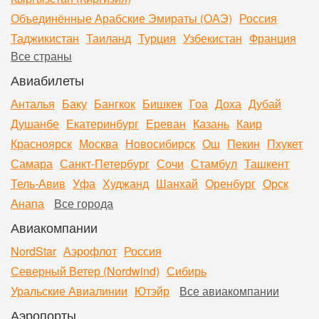
Объединённые Арабские Эмираты (ОАЭ)
Россия
Таджикистан
Таиланд
Турция
Узбекистан
Франция
Все страны
Авиабилеты
Анталья
Баку
Бангкок
Бишкек
Гоа
Доха
Дубай
Душанбе
Екатеринбург
Ереван
Казань
Каир
Красноярск
Москва
Новосибирск
Ош
Пекин
Пхукет
Самара
Санкт-Петербург
Сочи
Стамбул
Ташкент
Тель-Авив
Уфа
Худжанд
Шанхай
Оренбург
Орск
Анапа
Все города
Авиакомпании
NordStar
Аэрофлот
Россия
Северный Ветер (Nordwind)
Сибирь
Уральские Авиалинии
Ютэйр
Все авиакомпании
Аэропорты