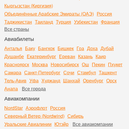
Кыргызстан (Киргизия)
Объединённые Арабские Эмираты (ОАЭ)
Россия
Таджикистан
Таиланд
Турция
Узбекистан
Франция
Все страны
Авиабилеты
Анталья
Баку
Бангкок
Бишкек
Гоа
Доха
Дубай
Душанбе
Екатеринбург
Ереван
Казань
Каир
Красноярск
Москва
Новосибирск
Ош
Пекин
Пхукет
Самара
Санкт-Петербург
Сочи
Стамбул
Ташкент
Тель-Авив
Уфа
Худжанд
Шанхай
Оренбург
Орск
Анапа
Все города
Авиакомпании
NordStar
Аэрофлот
Россия
Северный Ветер (Nordwind)
Сибирь
Уральские Авиалинии
Ютэйр
Все авиакомпании