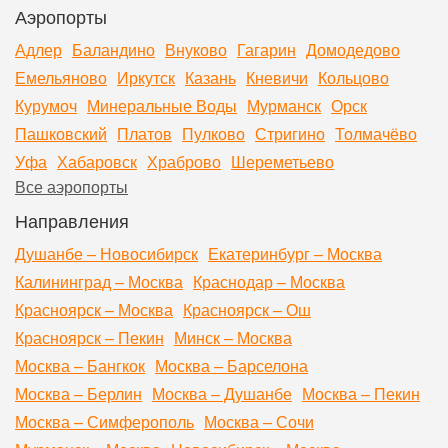
Аэропорты
Адлер
Баландино
Внуково
Гагарин
Домодедово
Емельяново
Иркутск
Казань
Кневичи
Кольцово
Курумоч
Минеральные Воды
Мурманск
Орск
Пашковский
Платов
Пулково
Стригино
Толмачёво
Уфа
Хабаровск
Храброво
Шереметьево
Все аэропорты
Направления
Душанбе – Новосибирск
Екатеринбург – Москва
Калининград – Москва
Краснодар – Москва
Красноярск – Москва
Красноярск – Ош
Красноярск – Пекин
Минск – Москва
Москва – Бангкок
Москва – Барселона
Москва – Берлин
Москва – Душанбе
Москва – Пекин
Москва – Симферополь
Москва – Сочи