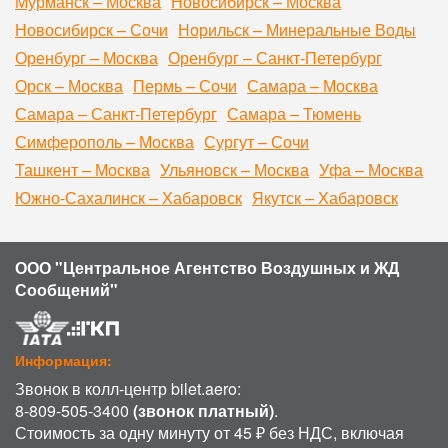
Мурманск – Москва
Новосибирск – Москва
Новосибирск – Сочи
Норильск – Минеральные Воды
Оренбург – Москва
Оренбург – Санкт-Петербург
Орск – Москва
Пермь – Сочи
Самара – Москва
Самара – Санкт-Петербург
Самара – Тюмень
Симферополь – Москва
Сургут – Сочи
Ташкент – Москва
Ульяновск – Москва
Уфа – Москва
Южно-Сахалинск – Хабаровск
Якутск – Хабаровск
ООО "Центральное Агентство Воздушных и ЖД
Сообщений"
Информация:
Звонок в колл-центр bilet.aero:
8-809-505-3400
(звонок платный)
.
Стоимость за одну минуту от 45 ₽ без НДС, включая