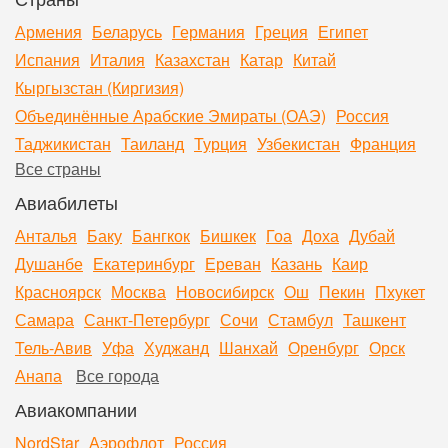
Армения
Беларусь
Германия
Греция
Египет
Испания
Италия
Казахстан
Катар
Китай
Кыргызстан (Киргизия)
Объединённые Арабские Эмираты (ОАЭ)
Россия
Таджикистан
Таиланд
Турция
Узбекистан
Франция
Все страны
Авиабилеты
Анталья
Баку
Бангкок
Бишкек
Гоа
Доха
Дубай
Душанбе
Екатеринбург
Ереван
Казань
Каир
Красноярск
Москва
Новосибирск
Ош
Пекин
Пхукет
Самара
Санкт-Петербург
Сочи
Стамбул
Ташкент
Тель-Авив
Уфа
Худжанд
Шанхай
Оренбург
Орск
Анапа
Все города
Авиакомпании
NordStar
Аэрофлот
Россия