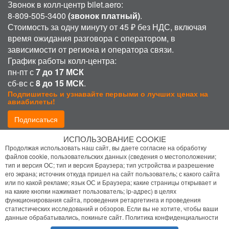
Звонок в колл-центр bilet.aero:
8-809-505-3400
(звонок платный)
.
Стоимость за одну минуту от 45 ₽ без НДС, включая
время ожидания разговора с оператором, в
зависимости от региона и оператора связи.
График работы колл-центра:
пн-пт с
7 до 17 МСК
сб-вс с
8 до 15 МСК
.
Подпишитесь и узнавайте первыми о лучших ценах на
авиабилеты!
Подписаться
ИСПОЛЬЗОВАНИЕ COOKIE
Присоединиться:
Продолжая использовать наш сайт, вы даете согласие на обработку
файлов cookie, пользовательских данных (сведения о местоположении;
тип и версия ОС; тип и версия Браузера; тип устройства и разрешение
его экрана; источник откуда пришел на сайт пользователь; с какого сайта
или по какой рекламе; язык ОС и Браузера; какие страницы открывает и
на какие кнопки нажимает пользователь; ip-адрес) в целях
функционирования сайта, проведения ретаргетинга и проведения
статистических исследований и обзоров. Если вы не хотите, чтобы ваши
Политика конфиденциальности
данные обрабатывались, покиньте сайт.
Политика конфиденциальности
Помощь