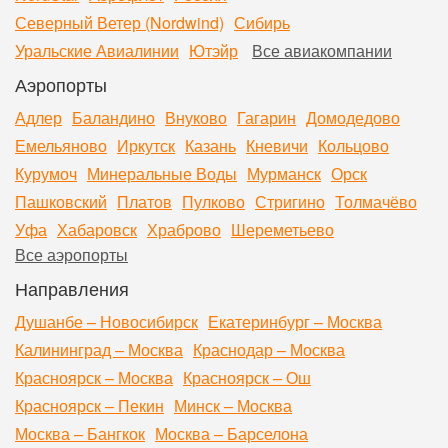
Северный Ветер (Nordwind)
Сибирь
Уральские Авиалинии
Ютэйр
Все авиакомпании
Аэропорты
Адлер
Баландино
Внуково
Гагарин
Домодедово
Емельяново
Иркутск
Казань
Кневичи
Кольцово
Курумоч
Минеральные Воды
Мурманск
Орск
Пашковский
Платов
Пулково
Стригино
Толмачёво
Уфа
Хабаровск
Храброво
Шереметьево
Все аэропорты
Направления
Душанбе – Новосибирск
Екатеринбург – Москва
Калининград – Москва
Краснодар – Москва
Красноярск – Москва
Красноярск – Ош
Красноярск – Пекин
Минск – Москва
Москва – Бангкок
Москва – Барселона