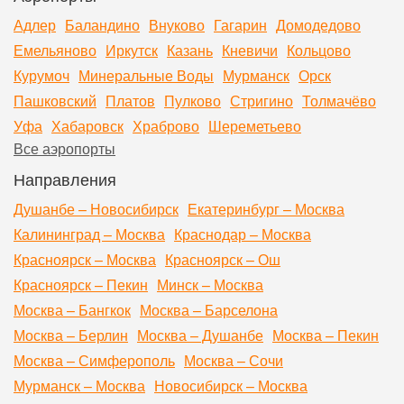
Адлер
Баландино
Внуково
Гагарин
Домодедово
Емельяново
Иркутск
Казань
Кневичи
Кольцово
Курумоч
Минеральные Воды
Мурманск
Орск
Пашковский
Платов
Пулково
Стригино
Толмачёво
Уфа
Хабаровск
Храброво
Шереметьево
Все аэропорты
Направления
Душанбе – Новосибирск
Екатеринбург – Москва
Калининград – Москва
Краснодар – Москва
Красноярск – Москва
Красноярск – Ош
Красноярск – Пекин
Минск – Москва
Москва – Бангкок
Москва – Барселона
Москва – Берлин
Москва – Душанбе
Москва – Пекин
Москва – Симферополь
Москва – Сочи
Мурманск – Москва
Новосибирск – Москва