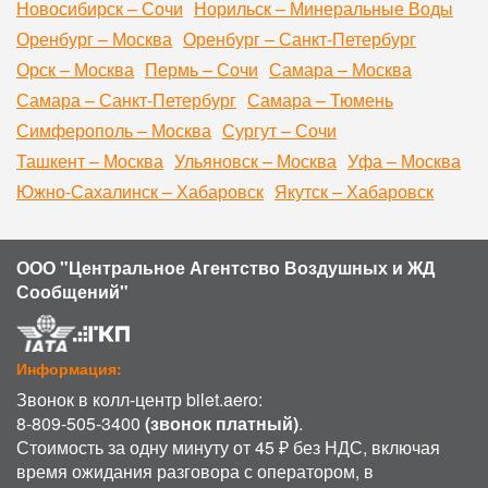
Новосибирск – Сочи
Норильск – Минеральные Воды
Оренбург – Москва
Оренбург – Санкт-Петербург
Орск – Москва
Пермь – Сочи
Самара – Москва
Самара – Санкт-Петербург
Самара – Тюмень
Симферополь – Москва
Сургут – Сочи
Ташкент – Москва
Ульяновск – Москва
Уфа – Москва
Южно-Сахалинск – Хабаровск
Якутск – Хабаровск
ООО "Центральное Агентство Воздушных и ЖД
Сообщений"
Информация:
Звонок в колл-центр bilet.aero:
8-809-505-3400
(звонок платный)
.
Стоимость за одну минуту от 45 ₽ без НДС, включая
время ожидания разговора с оператором, в