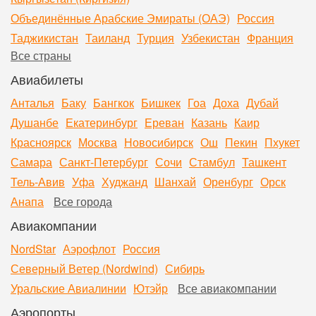
Объединённые Арабские Эмираты (ОАЭ)
Россия
Таджикистан
Таиланд
Турция
Узбекистан
Франция
Все страны
Авиабилеты
Анталья
Баку
Бангкок
Бишкек
Гоа
Доха
Дубай
Душанбе
Екатеринбург
Ереван
Казань
Каир
Красноярск
Москва
Новосибирск
Ош
Пекин
Пхукет
Самара
Санкт-Петербург
Сочи
Стамбул
Ташкент
Тель-Авив
Уфа
Худжанд
Шанхай
Оренбург
Орск
Анапа
Все города
Авиакомпании
NordStar
Аэрофлот
Россия
Северный Ветер (Nordwind)
Сибирь
Уральские Авиалинии
Ютэйр
Все авиакомпании
Аэропорты