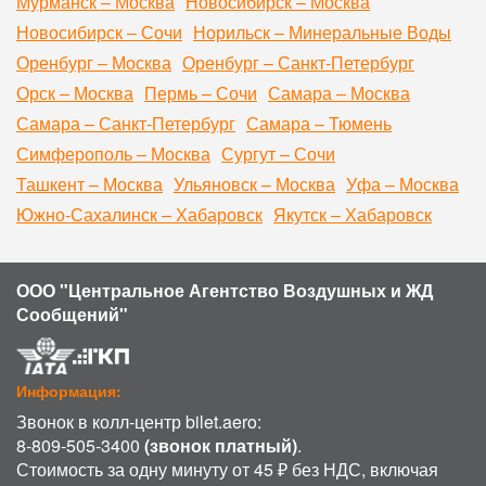
Мурманск – Москва
Новосибирск – Москва
Новосибирск – Сочи
Норильск – Минеральные Воды
Оренбург – Москва
Оренбург – Санкт-Петербург
Орск – Москва
Пермь – Сочи
Самара – Москва
Самара – Санкт-Петербург
Самара – Тюмень
Симферополь – Москва
Сургут – Сочи
Ташкент – Москва
Ульяновск – Москва
Уфа – Москва
Южно-Сахалинск – Хабаровск
Якутск – Хабаровск
ООО "Центральное Агентство Воздушных и ЖД
Сообщений"
Информация:
Звонок в колл-центр bilet.aero:
8-809-505-3400
(звонок платный)
.
Стоимость за одну минуту от 45 ₽ без НДС, включая