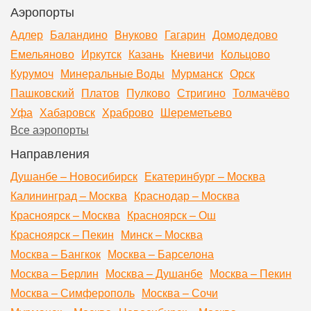
Аэропорты
Адлер
Баландино
Внуково
Гагарин
Домодедово
Емельяново
Иркутск
Казань
Кневичи
Кольцово
Курумоч
Минеральные Воды
Мурманск
Орск
Пашковский
Платов
Пулково
Стригино
Толмачёво
Уфа
Хабаровск
Храброво
Шереметьево
Все аэропорты
Направления
Душанбе – Новосибирск
Екатеринбург – Москва
Калининград – Москва
Краснодар – Москва
Красноярск – Москва
Красноярск – Ош
Красноярск – Пекин
Минск – Москва
Москва – Бангкок
Москва – Барселона
Москва – Берлин
Москва – Душанбе
Москва – Пекин
Москва – Симферополь
Москва – Сочи