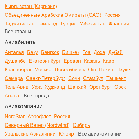
Кыргызстан (Киргизия)
Объединённые Арабские Эмираты (ОАЭ)
Россия
Таджикистан
Таиланд
Турция
Узбекистан
Франция
Все страны
Авиабилеты
Анталья
Баку
Бангкок
Бишкек
Гоа
Доха
Дубай
Душанбе
Екатеринбург
Ереван
Казань
Каир
Красноярск
Москва
Новосибирск
Ош
Пекин
Пхукет
Самара
Санкт-Петербург
Сочи
Стамбул
Ташкент
Тель-Авив
Уфа
Худжанд
Шанхай
Оренбург
Орск
Анапа
Все города
Авиакомпании
NordStar
Аэрофлот
Россия
Северный Ветер (Nordwind)
Сибирь
Уральские Авиалинии
Ютэйр
Все авиакомпании