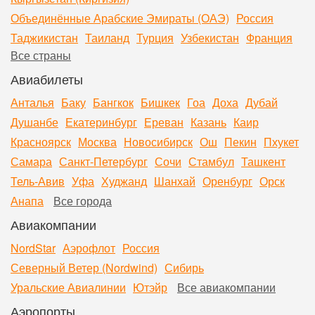
Объединённые Арабские Эмираты (ОАЭ)
Россия
Таджикистан
Таиланд
Турция
Узбекистан
Франция
Все страны
Авиабилеты
Анталья
Баку
Бангкок
Бишкек
Гоа
Доха
Дубай
Душанбе
Екатеринбург
Ереван
Казань
Каир
Красноярск
Москва
Новосибирск
Ош
Пекин
Пхукет
Самара
Санкт-Петербург
Сочи
Стамбул
Ташкент
Тель-Авив
Уфа
Худжанд
Шанхай
Оренбург
Орск
Анапа
Все города
Авиакомпании
NordStar
Аэрофлот
Россия
Северный Ветер (Nordwind)
Сибирь
Уральские Авиалинии
Ютэйр
Все авиакомпании
Аэропорты