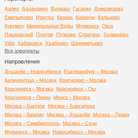
Адлер
Баландино
Внуково
Гагарин
Домодедово
Емельяново
Иркутск
Казань
Кневичи
Кольцово
Курумоч
Минеральные Воды
Мурманск
Орск
Пашковский
Платов
Пулково
Стригино
Толмачёво
Уфа
Хабаровск
Храброво
Шереметьево
Все аэропорты
Направления
Душанбе – Новосибирск
Екатеринбург – Москва
Калининград – Москва
Краснодар – Москва
Красноярск – Москва
Красноярск – Ош
Красноярск – Пекин
Минск – Москва
Москва – Бангкок
Москва – Барселона
Москва – Берлин
Москва – Душанбе
Москва – Пекин
Москва – Симферополь
Москва – Сочи
Мурманск – Москва
Новосибирск – Москва