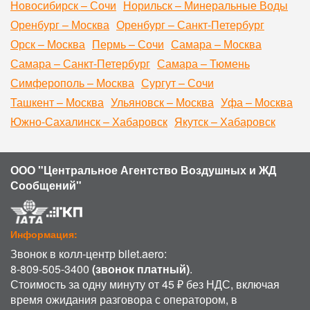
Новосибирск – Сочи
Норильск – Минеральные Воды
Оренбург – Москва
Оренбург – Санкт-Петербург
Орск – Москва
Пермь – Сочи
Самара – Москва
Самара – Санкт-Петербург
Самара – Тюмень
Симферополь – Москва
Сургут – Сочи
Ташкент – Москва
Ульяновск – Москва
Уфа – Москва
Южно-Сахалинск – Хабаровск
Якутск – Хабаровск
ООО "Центральное Агентство Воздушных и ЖД
Сообщений"
Информация:
Звонок в колл-центр bilet.aero:
8-809-505-3400
(звонок платный)
.
Стоимость за одну минуту от 45 ₽ без НДС, включая
время ожидания разговора с оператором, в