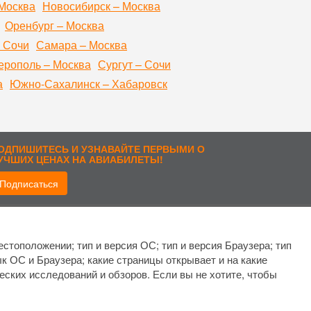
Москва
Новосибирск – Москва
Оренбург – Москва
 Сочи
Самара – Москва
рополь – Москва
Сургут – Сочи
а
Южно-Сахалинск – Хабаровск
ОДПИШИТЕСЬ И УЗНАВАЙТЕ ПЕРВЫМИ О
УЧШИХ ЦЕНАХ НА АВИАБИЛЕТЫ!
Подписаться
рисоединиться:
стоположении; тип и версия ОС; тип и версия Браузера; тип
ык ОС и Браузера; какие страницы открывает и на какие
еских исследований и обзоров. Если вы не хотите, чтобы