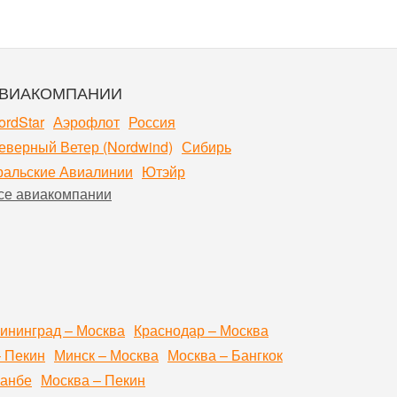
ВИАКОМПАНИИ
ordStar
Аэрофлот
Россия
еверный Ветер (Nordwind)
Сибирь
ральские Авиалинии
Ютэйр
се авиакомпании
ининград – Москва
Краснодар – Москва
– Пекин
Минск – Москва
Москва – Бангкок
шанбе
Москва – Пекин