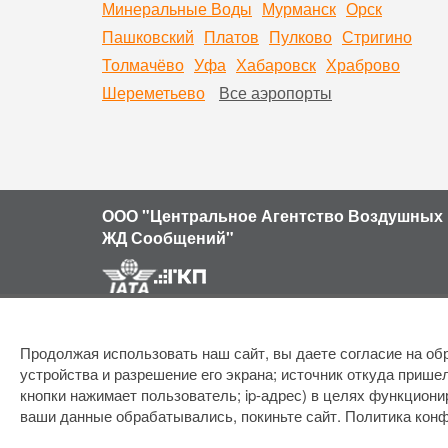
Минеральные Воды
Мурманск
Орск
Пашковский
Платов
Пулково
Стригино
Толмачёво
Уфа
Хабаровск
Храброво
Шереметьево
Все аэропорты
ООО "Центральное Агентство Воздушных 
ЖД Сообщений"
Продолжая использовать наш сайт, вы даете согласие на обр
устройства и разрешение его экрана; источник откуда пришел
кнопки нажимает пользователь; ip-адрес) в целях функциони
ваши данные обрабатывались, покиньте сайт.
Политика кон