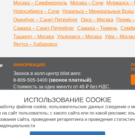
Москва – Симферополь
Москва – Сочи
Мурманск – 
Новосибирск – Сочи
Норильск – Минеральные Воды
Оренбург – Санкт-Петербург
Орск – Москва
Пермь –
Самара – Санкт-Петербург
Самара – Тюмень
Симфе
Ташкент – Москва
Ульяновск – Москва
Уфа – Москв
Якутск – Хабаровск
и
ИНФОРМАЦИЯ:
П
Л
Звонок в колл-центр bilet.aero:
8-809-505-3400
(звонок платный)
.
Стоимость за одну минуту от 45 ₽ без НДС,
включая время ожидания разговора с
П
ИСПОЛЬЗОВАНИЕ COOKIE
оператором, в зависимости от региона и
оператора связи.
аботку файлов cookie, пользовательских данных (сведения о ме
График работы колл-центра:
 на сайт пользователь; с какого сайта или по какой рекламе; яз
рования сайта, проведения ретаргетинга и проведения статистич
пн-пт с
7 до 17 МСК
фиденциальности
сб-вс с
8 до 15 МСК
.