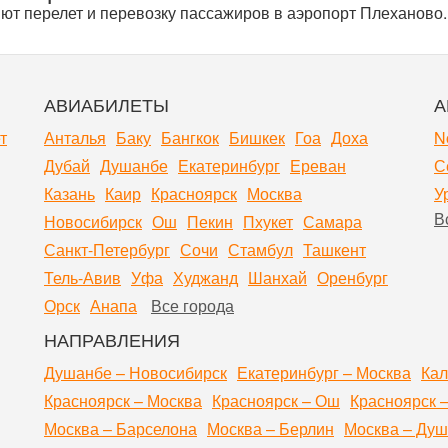
ют перелет и перевозку пассажиров в аэропорт Плеханово.
АВИАБИЛЕТЫ
А
т
Анталья
Баку
Бангкок
Бишкек
Гоа
Доха
N
Дубай
Душанбе
Екатеринбург
Ереван
С
Казань
Каир
Красноярск
Москва
У
В
Новосибирск
Ош
Пекин
Пхукет
Самара
Санкт-Петербург
Сочи
Стамбул
Ташкент
Тель-Авив
Уфа
Худжанд
Шанхай
Оренбург
Орск
Анапа
Все города
НАПРАВЛЕНИЯ
Душанбе – Новосибирск
Екатеринбург – Москва
Кал
Красноярск – Москва
Красноярск – Ош
Красноярск 
Москва – Барселона
Москва – Берлин
Москва – Ду