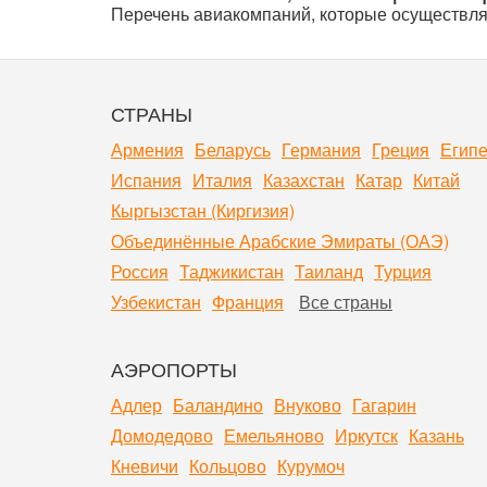
Перечень авиакомпаний, которые осуществля
СТРАНЫ
Армения
Беларусь
Германия
Греция
Египе
Испания
Италия
Казахстан
Катар
Китай
Кыргызстан (Киргизия)
Объединённые Арабские Эмираты (ОАЭ)
Россия
Таджикистан
Таиланд
Турция
Узбекистан
Франция
Все страны
АЭРОПОРТЫ
Адлер
Баландино
Внуково
Гагарин
Домодедово
Емельяново
Иркутск
Казань
Кневичи
Кольцово
Курумоч