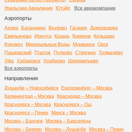
Уральские Авиалинии
Ютэйр
Все авиакомпании
Аэропорты
Адлер
Баландино
Внуково
Гагарин
Домодедово
Емельяново
Иркутск
Казань
Кневичи
Кольцово
Курумоч
Минеральные Воды
Мурманск
Орск
Пашковский
Платов
Пулково
Стригино
Толмачёво
Уфа
Хабаровск
Храброво
Шереметьево
Все аэропорты
Направления
Душанбе – Новосибирск
Екатеринбург – Москва
Калининград – Москва
Краснодар – Москва
Красноярск – Москва
Красноярск – Ош
Красноярск – Пекин
Минск – Москва
Москва – Бангкок
Москва – Барселона
Москва – Берлин
Москва – Душанбе
Москва – Пекин