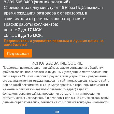
8-809-505-3400
(звонок платный)
.
Стоимость за одну минуту от 45 ₽ без НДС, включая
время ожидания разговора с оператором, в
зависимости от региона и оператора связи.
График работы колл-центра:
пн-пт с
7 до 17 МСК
сб-вс с
8 до 15 МСК
.
Подпишитесь и узнавайте первыми о лучших ценах на
авиабилеты!
Подписаться
ИСПОЛЬЗОВАНИЕ COOKIE
Присоединиться:
Продолжая использовать наш сайт, вы даете согласие на обработку
файлов cookie, пользовательских данных (сведения о местоположении;
тип и версия ОС; тип и версия Браузера; тип устройства и разрешение
его экрана; источник откуда пришел на сайт пользователь; с какого сайта
или по какой рекламе; язык ОС и Браузера; какие страницы открывает и
на какие кнопки нажимает пользователь; ip-адрес) в целях
функционирования сайта, проведения ретаргетинга и проведения
статистических исследований и обзоров. Если вы не хотите, чтобы ваши
Политика конфиденциальности
данные обрабатывались, покиньте сайт.
Политика конфиденциальности
Помощь
ОК