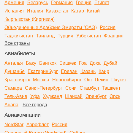
Армения
Беларусь
Германия
Греция
Египет
Испания
Италия
Казахстан
Катар
Китай
Кыргызстан (Киргизия)
Объединённые Арабские Эмираты (ОАЭ)
Россия
Таджикистан
Таиланд
Турция
Узбекистан
Франция
Все страны
Авиабилеты
Анталья
Баку
Бангкок
Бишкек
Гоа
Доха
Дубай
Душанбе
Екатеринбург
Ереван
Казань
Каир
Красноярск
Москва
Новосибирск
Ош
Пекин
Пхукет
Самара
Санкт-Петербург
Сочи
Стамбул
Ташкент
Тель-Авив
Уфа
Худжанд
Шанхай
Оренбург
Орск
Анапа
Все города
Авиакомпании
NordStar
Аэрофлот
Россия
Северный Ветер (Nordwind)
Сибирь