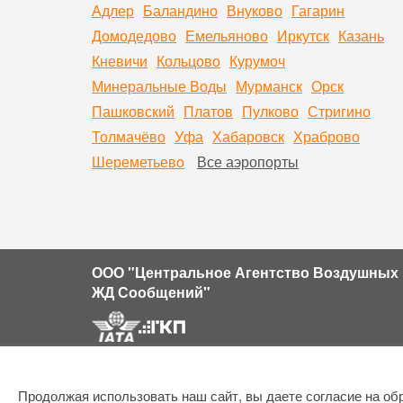
Адлер
Баландино
Внуково
Гагарин
Домодедово
Емельяново
Иркутск
Казань
Кневичи
Кольцово
Курумоч
Минеральные Воды
Мурманск
Орск
Пашковский
Платов
Пулково
Стригино
Толмачёво
Уфа
Хабаровск
Храброво
Шереметьево
Все аэропорты
ООО "Центральное Агентство Воздушных 
ЖД Сообщений"
Продолжая использовать наш сайт, вы даете согласие на обр