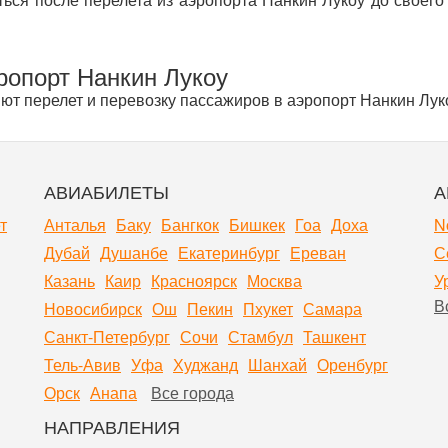
ропорт Нанкин Лукоу
т перелет и перевозку пассажиров в аэропорт Нанкин Лук
АВИАБИЛЕТЫ
А
т
Анталья
Баку
Бангкок
Бишкек
Гоа
Доха
N
Дубай
Душанбе
Екатеринбург
Ереван
С
Казань
Каир
Красноярск
Москва
У
В
Новосибирск
Ош
Пекин
Пхукет
Самара
Санкт-Петербург
Сочи
Стамбул
Ташкент
Тель-Авив
Уфа
Худжанд
Шанхай
Оренбург
Орск
Анапа
Все города
НАПРАВЛЕНИЯ