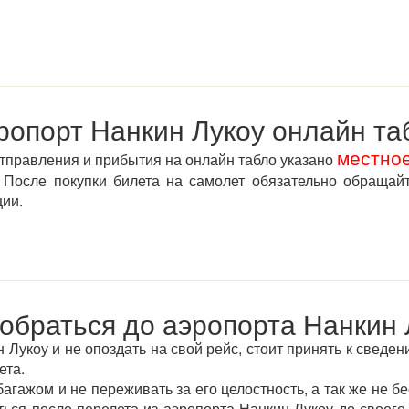
ропорт Нанкин Лукоу онлайн та
местно
отправления и прибытия на онлайн табло указано
После покупки билета на самолет обязательно обращай
ции.
добраться до аэропорта Нанкин 
Лукоу и не опоздать на свой рейс, стоит принять к сведен
ета.
агажом и не переживать за его целостность, а так же не бе
аться после перелета из аэропорта Нанкин Лукоу до своег