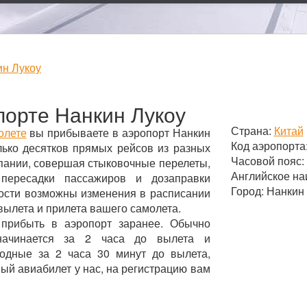
ин Лукоу
орте Нанкин Лукоу
Страна:
Китай
олете
вы прибываете в аэропорт Нанкин
Код аэропорта
лько десятков прямых рейсов из разных
Часовой пояс:
мпании, совершая стыковочные перелеты,
Английское на
пересадки пассажиров и дозаправки
Город: Нанкин
ности возможны изменения в расписании
вылета и прилета вашего самолета.
 прибыть в аэропорт заранее. Обычно
начинается за 2 часа до вылета и
родные за 2 часа 30 минут до вылета,
ный авиабилет у нас, на регистрацию вам