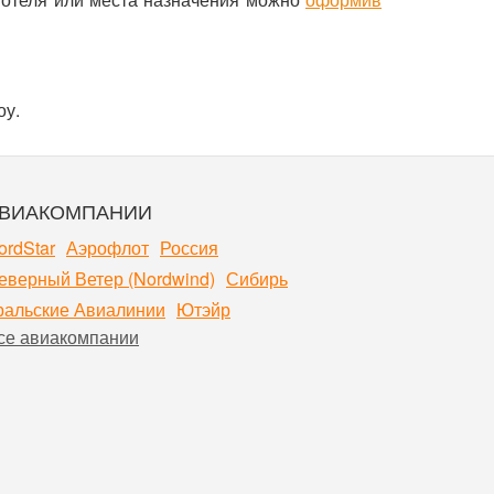
оу.
ВИАКОМПАНИИ
ordStar
Аэрофлот
Россия
еверный Ветер (Nordwind)
Сибирь
ральские Авиалинии
Ютэйр
се авиакомпании