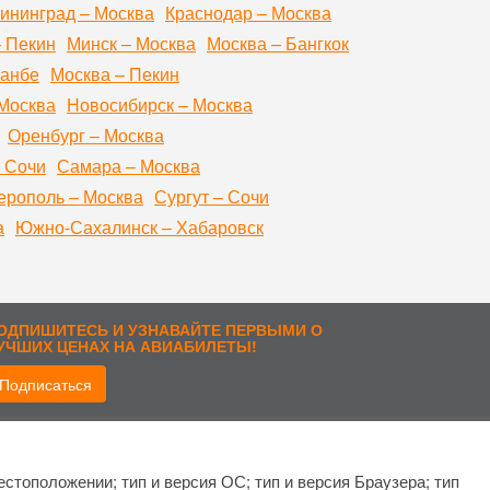
ининград – Москва
Краснодар – Москва
– Пекин
Минск – Москва
Москва – Бангкок
шанбе
Москва – Пекин
Москва
Новосибирск – Москва
Оренбург – Москва
 Сочи
Самара – Москва
рополь – Москва
Сургут – Сочи
а
Южно-Сахалинск – Хабаровск
ОДПИШИТЕСЬ И УЗНАВАЙТЕ ПЕРВЫМИ О
УЧШИХ ЦЕНАХ НА АВИАБИЛЕТЫ!
Подписаться
рисоединиться:
стоположении; тип и версия ОС; тип и версия Браузера; тип