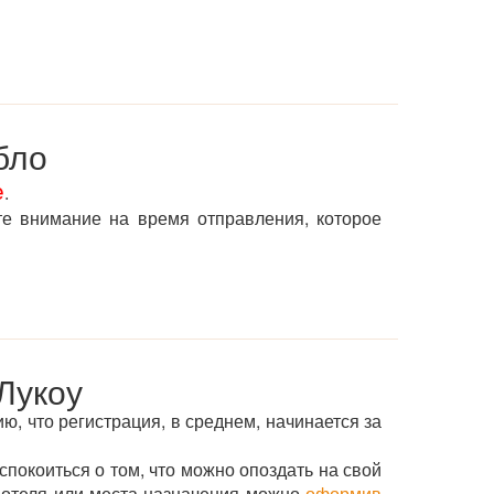
бло
е
.
те внимание на время отправления, которое
Лукоу
ию, что регистрация, в среднем, начинается за
спокоиться о том, что можно опоздать на свой
о отеля или места назначения можно
оформив