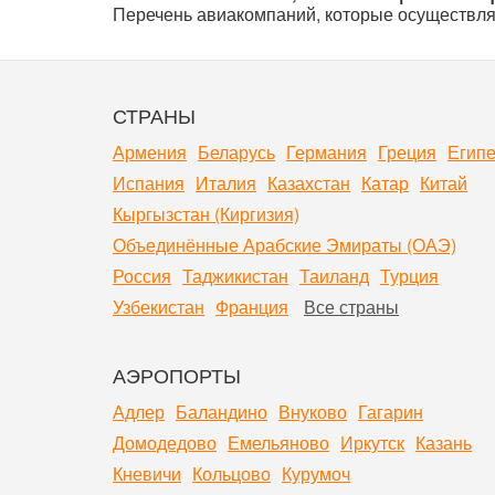
Перечень авиакомпаний, которые осуществляю
СТРАНЫ
Армения
Беларусь
Германия
Греция
Египе
Испания
Италия
Казахстан
Катар
Китай
Кыргызстан (Киргизия)
Объединённые Арабские Эмираты (ОАЭ)
Россия
Таджикистан
Таиланд
Турция
Узбекистан
Франция
Все страны
АЭРОПОРТЫ
Адлер
Баландино
Внуково
Гагарин
Домодедово
Емельяново
Иркутск
Казань
Кневичи
Кольцово
Курумоч