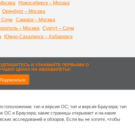
Москва
Новосибирск – Москва
Оренбург – Москва
 Сочи
Самара – Москва
рополь – Москва
Сургут – Сочи
а
Южно-Сахалинск – Хабаровск
ОДПИШИТЕСЬ И УЗНАВАЙТЕ ПЕРВЫМИ О
УЧШИХ ЦЕНАХ НА АВИАБИЛЕТЫ!
Подписаться
рисоединиться:
стоположении; тип и версия ОС; тип и версия Браузера; тип
ык ОС и Браузера; какие страницы открывает и на какие
еских исследований и обзоров. Если вы не хотите, чтобы