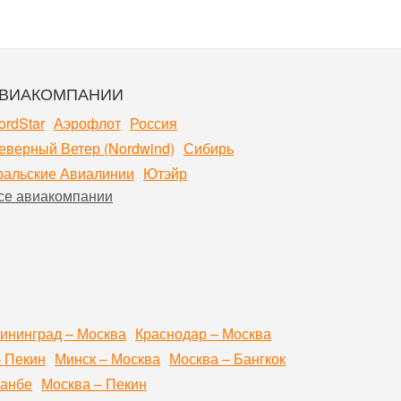
ВИАКОМПАНИИ
ordStar
Аэрофлот
Россия
еверный Ветер (Nordwind)
Сибирь
ральские Авиалинии
Ютэйр
се авиакомпании
ининград – Москва
Краснодар – Москва
– Пекин
Минск – Москва
Москва – Бангкок
шанбе
Москва – Пекин