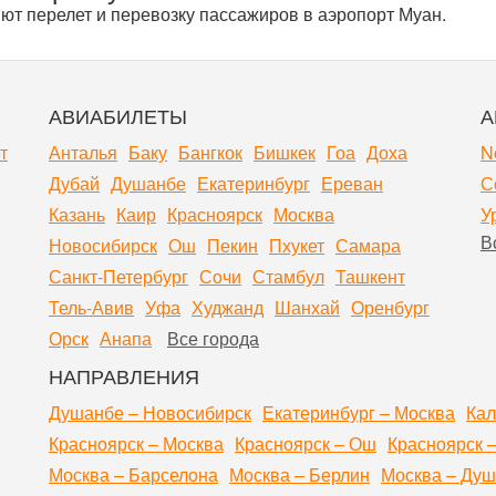
т перелет и перевозку пассажиров в аэропорт Муан.
АВИАБИЛЕТЫ
А
т
Анталья
Баку
Бангкок
Бишкек
Гоа
Доха
N
Дубай
Душанбе
Екатеринбург
Ереван
С
Казань
Каир
Красноярск
Москва
У
В
Новосибирск
Ош
Пекин
Пхукет
Самара
Санкт-Петербург
Сочи
Стамбул
Ташкент
Тель-Авив
Уфа
Худжанд
Шанхай
Оренбург
Орск
Анапа
Все города
НАПРАВЛЕНИЯ
Душанбе – Новосибирск
Екатеринбург – Москва
Кал
Красноярск – Москва
Красноярск – Ош
Красноярск 
Москва – Барселона
Москва – Берлин
Москва – Ду