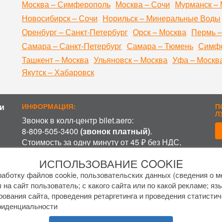
Москва – Симферополь
Москва – Сочи
Мурманск – 
Новосибирск – Сочи
Норильск – Минеральные Воды
Оренбург – Санкт-Петербург
Орск – Москва
Пермь –
Самара – Санкт-Петербург
Самара – Тюмень
Симфе
Ташкент – Москва
Ульяновск – Москва
Уфа – Москв
Якутск – Хабаровск
и
ИНФОРМАЦИЯ:
П
Л
Звонок в колл-центр bilet.aero:
8-809-505-3400
(звонок платный)
.
Стоимость за одну минуту от 45 ₽ без НДС,
включая время ожидания разговора с
П
ИСПОЛЬЗОВАНИЕ COOKIE
оператором, в зависимости от региона и
оператора связи.
аботку файлов cookie, пользовательских данных (сведения о ме
График работы колл-центра:
 на сайт пользователь; с какого сайта или по какой рекламе; яз
рования сайта, проведения ретаргетинга и проведения статистич
пн-пт с
7 до 17 МСК
фиденциальности
сб-вс с
8 до 15 МСК
.