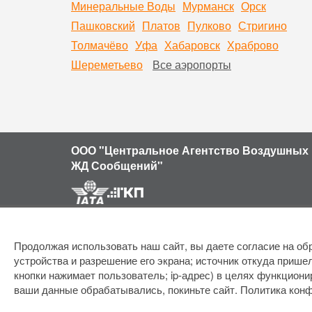
Минеральные Воды
Мурманск
Орск
Пашковский
Платов
Пулково
Стригино
Толмачёво
Уфа
Хабаровск
Храброво
Шереметьево
Все аэропорты
ООО "Центральное Агентство Воздушных 
ЖД Сообщений"
Продолжая использовать наш сайт, вы даете согласие на обр
устройства и разрешение его экрана; источник откуда пришел
кнопки нажимает пользователь; ip-адрес) в целях функциони
ваши данные обрабатывались, покиньте сайт.
Политика кон