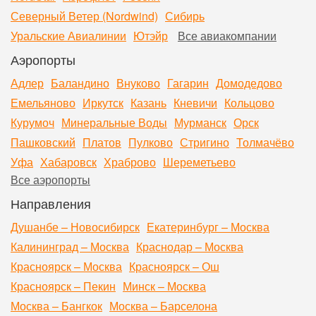
Северный Ветер (Nordwind)
Сибирь
Уральские Авиалинии
Ютэйр
Все авиакомпании
Аэропорты
Адлер
Баландино
Внуково
Гагарин
Домодедово
Емельяново
Иркутск
Казань
Кневичи
Кольцово
Курумоч
Минеральные Воды
Мурманск
Орск
Пашковский
Платов
Пулково
Стригино
Толмачёво
Уфа
Хабаровск
Храброво
Шереметьево
Все аэропорты
Направления
Душанбе – Новосибирск
Екатеринбург – Москва
Калининград – Москва
Краснодар – Москва
Красноярск – Москва
Красноярск – Ош
Красноярск – Пекин
Минск – Москва
Москва – Бангкок
Москва – Барселона