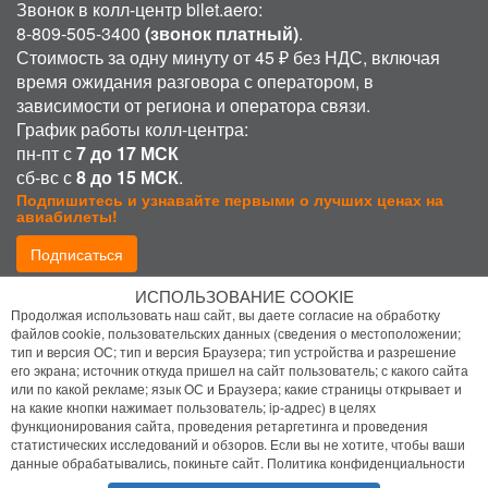
Звонок в колл-центр bilet.aero:
8-809-505-3400
(звонок платный)
.
Стоимость за одну минуту от 45 ₽ без НДС, включая
время ожидания разговора с оператором, в
зависимости от региона и оператора связи.
График работы колл-центра:
пн-пт с
7 до 17 МСК
сб-вс с
8 до 15 МСК
.
Подпишитесь и узнавайте первыми о лучших ценах на
авиабилеты!
Подписаться
ИСПОЛЬЗОВАНИЕ COOKIE
Присоединиться:
Продолжая использовать наш сайт, вы даете согласие на обработку
файлов cookie, пользовательских данных (сведения о местоположении;
тип и версия ОС; тип и версия Браузера; тип устройства и разрешение
его экрана; источник откуда пришел на сайт пользователь; с какого сайта
или по какой рекламе; язык ОС и Браузера; какие страницы открывает и
на какие кнопки нажимает пользователь; ip-адрес) в целях
функционирования сайта, проведения ретаргетинга и проведения
статистических исследований и обзоров. Если вы не хотите, чтобы ваши
Политика конфиденциальности
данные обрабатывались, покиньте сайт.
Политика конфиденциальности
Помощь