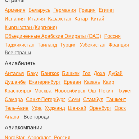
Армения
Беларусь
Германия
Греция
Египет
Испания
Италия
Казахстан
Катар
Китай
Кыргызстан (Киргизия)
Объединённые Арабские Эмираты (ОАЭ)
Россия
Таджикистан
Таиланд
Турция
Узбекистан
Франция
Все страны
Авиабилеты
Анталья
Баку
Бангкок
Бишкек
Гоа
Доха
Дубай
Душанбе
Екатеринбург
Ереван
Казань
Каир
Красноярск
Москва
Новосибирск
Ош
Пекин
Пхукет
Самара
Санкт-Петербург
Сочи
Стамбул
Ташкент
Тель-Авив
Уфа
Худжанд
Шанхай
Оренбург
Орск
Анапа
Все города
Авиакомпании
NordStar
Аэрофлот
Россия