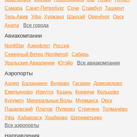
Самара
Санкт-Петербург
Сочи
Стамбул
Ташкент
Тель-Авив
Уфа
Худжанд
Шанхай
Оренбург
Орск
Анапа
Все города
Авиакомпании
NordStar
Аэрофлот
Россия
Северный Ветер (Nordwind)
Сибирь
Уральские Авиалинии
Ютэйр
Все авиакомпании
Аэропорты
Адлер
Баландино
Внуково
Гагарин
Домодедово
Емельяново
Иркутск
Казань
Кневичи
Кольцово
Курумоч
Минеральные Воды
Мурманск
Орск
Пашковский
Платов
Пулково
Стригино
Толмачёво
Уфа
Хабаровск
Храброво
Шереметьево
Все аэропорты
Направления