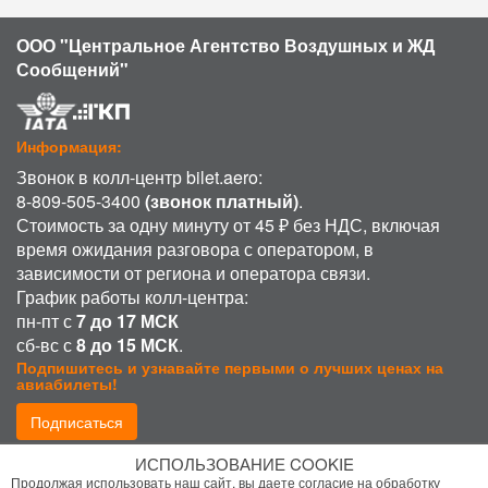
ООО "Центральное Агентство Воздушных и ЖД
Сообщений"
Информация:
Звонок в колл-центр bilet.aero:
8-809-505-3400
(звонок платный)
.
Стоимость за одну минуту от 45 ₽ без НДС, включая
время ожидания разговора с оператором, в
зависимости от региона и оператора связи.
График работы колл-центра:
пн-пт с
7 до 17 МСК
сб-вс с
8 до 15 МСК
.
Подпишитесь и узнавайте первыми о лучших ценах на
авиабилеты!
Подписаться
ИСПОЛЬЗОВАНИЕ COOKIE
Присоединиться:
Продолжая использовать наш сайт, вы даете согласие на обработку