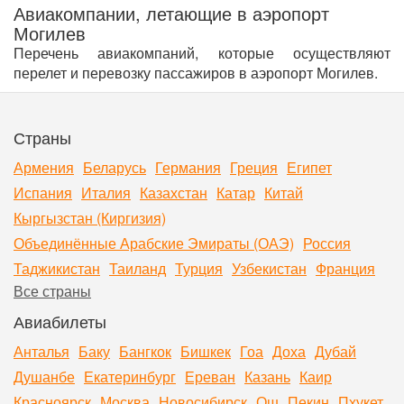
Авиакомпании, летающие в аэропорт
Могилев
Перечень авиакомпаний, которые осуществляют
перелет и перевозку пассажиров в аэропорт Могилев.
Страны
Армения
Беларусь
Германия
Греция
Египет
Испания
Италия
Казахстан
Катар
Китай
Кыргызстан (Киргизия)
Объединённые Арабские Эмираты (ОАЭ)
Россия
Таджикистан
Таиланд
Турция
Узбекистан
Франция
Все страны
Авиабилеты
Анталья
Баку
Бангкок
Бишкек
Гоа
Доха
Дубай
Душанбе
Екатеринбург
Ереван
Казань
Каир
Красноярск
Москва
Новосибирск
Ош
Пекин
Пхукет