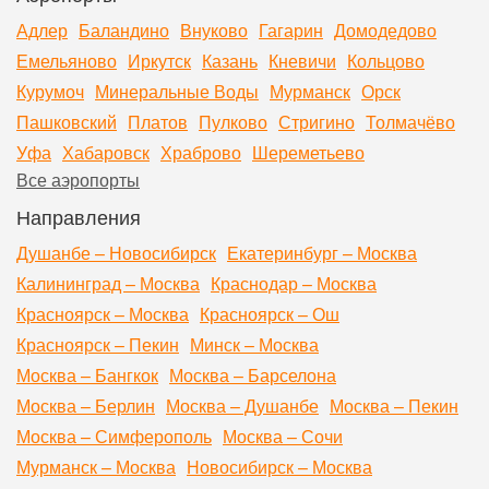
Адлер
Баландино
Внуково
Гагарин
Домодедово
Емельяново
Иркутск
Казань
Кневичи
Кольцово
Курумоч
Минеральные Воды
Мурманск
Орск
Пашковский
Платов
Пулково
Стригино
Толмачёво
Уфа
Хабаровск
Храброво
Шереметьево
Все аэропорты
Направления
Душанбе – Новосибирск
Екатеринбург – Москва
Калининград – Москва
Краснодар – Москва
Красноярск – Москва
Красноярск – Ош
Красноярск – Пекин
Минск – Москва
Москва – Бангкок
Москва – Барселона
Москва – Берлин
Москва – Душанбе
Москва – Пекин
Москва – Симферополь
Москва – Сочи
Мурманск – Москва
Новосибирск – Москва