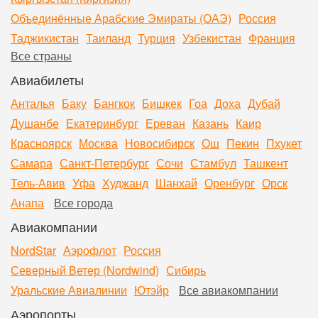
Объединённые Арабские Эмираты (ОАЭ)
Россия
Таджикистан
Таиланд
Турция
Узбекистан
Франция
Все страны
Авиабилеты
Анталья
Баку
Бангкок
Бишкек
Гоа
Доха
Дубай
Душанбе
Екатеринбург
Ереван
Казань
Каир
Красноярск
Москва
Новосибирск
Ош
Пекин
Пхукет
Самара
Санкт-Петербург
Сочи
Стамбул
Ташкент
Тель-Авив
Уфа
Худжанд
Шанхай
Оренбург
Орск
Анапа
Все города
Авиакомпании
NordStar
Аэрофлот
Россия
Северный Ветер (Nordwind)
Сибирь
Уральские Авиалинии
Ютэйр
Все авиакомпании
Аэропорты