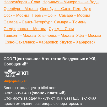
Новосибирск – Сочи
Норильск – Минеральные Воды
Оренбург – Москва
Оренбург – Санкт-Петербург
Орск – Москва
Пермь – Сочи
Самара – Москва
Самара – Санкт-Петербург
Самара – Тюмень
Симферополь – Москва
Сургут – Сочи
Ташкент – Москва
Ульяновск – Москва
Уфа – Москва
Южно-Сахалинск – Хабаровск
Якутск – Хабаровск
ООО "Центральное Агентство Воздушных и ЖД
Сообщений"
Информация:
Звонок в колл-центр bilet.aero:
8-809-505-3400
(звонок платный)
.
Стоимость за одну минуту от 45 ₽ без НДС, включая
время ожидания разговора с оператором, в