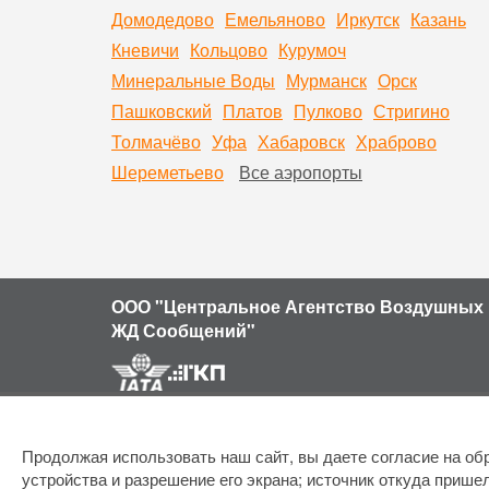
Домодедово
Емельяново
Иркутск
Казань
Кневичи
Кольцово
Курумоч
Минеральные Воды
Мурманск
Орск
Пашковский
Платов
Пулково
Стригино
Толмачёво
Уфа
Хабаровск
Храброво
Шереметьево
Все аэропорты
ООО "Центральное Агентство Воздушных 
ЖД Сообщений"
Продолжая использовать наш сайт, вы даете согласие на обр
устройства и разрешение его экрана; источник откуда пришел