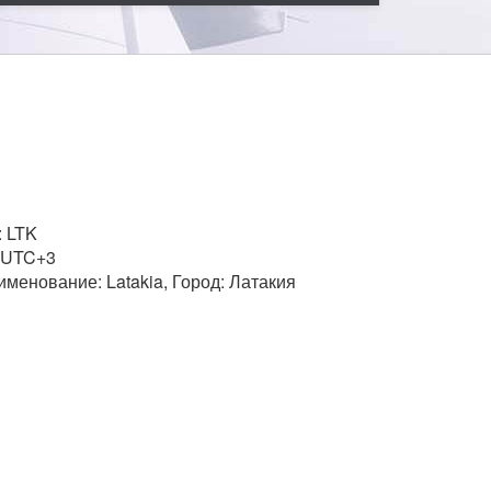
: LTK
 UTC+3
менование: Latakia, Город: Латакия