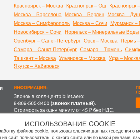
Красноярск – Москва
Красноярск – Ош
Красноярск 
Москва – Барселона
Москва – Берлин
Москва – Ду
Москва – Симферополь
Москва – Сочи
Мурманск – 
Новосибирск – Сочи
Норильск – Минеральные Воды
Оренбург – Санкт-Петербург
Орск – Москва
Пермь –
Самара – Санкт-Петербург
Самара – Тюмень
Симфе
Ташкент – Москва
Ульяновск – Москва
Уфа – Москв
Якутск – Хабаровск
и
ИНФОРМАЦИЯ:
П
Л
Звонок в колл-центр bilet.aero:
8-809-505-3400
(звонок платный)
.
Стоимость за одну минуту от 45 ₽ без НДС,
включая время ожидания разговора с
П
ИСПОЛЬЗОВАНИЕ COOKIE
оператором, в зависимости от региона и
оператора связи.
аботку файлов cookie, пользовательских данных (сведения о ме
График работы колл-центра:
 на сайт пользователь; с какого сайта или по какой рекламе; яз