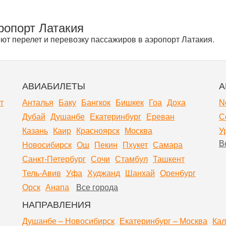
ропорт Латакия
т перелет и перевозку пассажиров в аэропорт Латакия.
АВИАБИЛЕТЫ
А
т
Анталья
Баку
Бангкок
Бишкек
Гоа
Доха
N
Дубай
Душанбе
Екатеринбург
Ереван
С
Казань
Каир
Красноярск
Москва
У
В
Новосибирск
Ош
Пекин
Пхукет
Самара
Санкт-Петербург
Сочи
Стамбул
Ташкент
Тель-Авив
Уфа
Худжанд
Шанхай
Оренбург
Орск
Анапа
Все города
НАПРАВЛЕНИЯ
Душанбе – Новосибирск
Екатеринбург – Москва
Кал