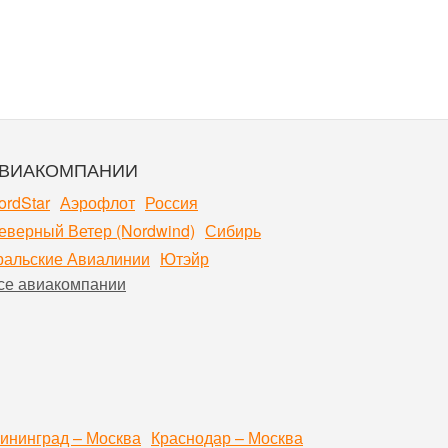
ВИАКОМПАНИИ
ordStar
Аэрофлот
Россия
еверный Ветер (Nordwind)
Сибирь
ральские Авиалинии
Ютэйр
се авиакомпании
ининград – Москва
Краснодар – Москва