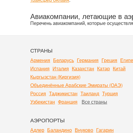
Авиакомпании, летающие в аэ
Перечень авиакомпаний, которые осуществляю
СТРАНЫ
Армения
Беларусь
Германия
Греция
Египе
Испания
Италия
Казахстан
Катар
Китай
Кыргызстан (Киргизия)
Объединённые Арабские Эмираты (ОАЭ)
Россия
Таджикистан
Таиланд
Турция
Узбекистан
Франция
Все страны
АЭРОПОРТЫ
Адлер
Баландино
Внуково
Гагарин