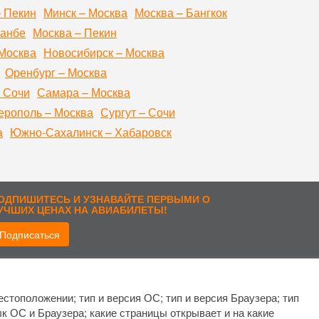
– Пекин
Минск – Москва
Москва – Бангкок
шанбе
Москва – Пекин
Москва
Новосибирск – Москва
Оренбург – Москва
 Сочи
Самара – Москва
рополь – Москва
Сургут – Сочи
а
Южно-Сахалинск – Хабаровск
ОДПИШИТЕСЬ И УЗНАВАЙТЕ ПЕРВЫМИ О
УЧШИХ ЦЕНАХ НА АВИАБИЛЕТЫ!
Подписаться
рисоединиться:
стоположении; тип и версия ОС; тип и версия Браузера; тип
ык ОС и Браузера; какие страницы открывает и на какие