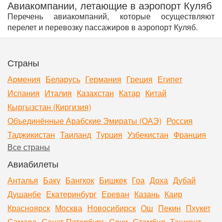
Авиакомпании, летающие в аэропорт Куляб
Перечень авиакомпаний, которые осуществляют
перелет и перевозку пассажиров в аэропорт Куляб.
Страны
Армения
Беларусь
Германия
Греция
Египет
Испания
Италия
Казахстан
Катар
Китай
Кыргызстан (Киргизия)
Объединённые Арабские Эмираты (ОАЭ)
Россия
Таджикистан
Таиланд
Турция
Узбекистан
Франция
Все страны
Авиабилеты
Анталья
Баку
Бангкок
Бишкек
Гоа
Доха
Дубай
Душанбе
Екатеринбург
Ереван
Казань
Каир
Красноярск
Москва
Новосибирск
Ош
Пекин
Пхукет
Самара
Санкт-Петербург
Сочи
Стамбул
Ташкент