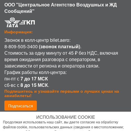
ООО "Центральное Агентство Воздушных и ЖД
Сообщений"
Информация:
Звонок в колл-центр bilet.aero:
8-809-505-3400
(звонок платный)
.
Стоимость за одну минуту от 45 ₽ без НДС, включая
время ожидания разговора с оператором, в
зависимости от региона и оператора связи.
График работы колл-центра:
пн-пт с
7 до 17 МСК
сб-вс с
8 до 15 МСК
.
Подпишитесь и узнавайте первыми о лучших ценах на
авиабилеты!
Подписаться
ИСПОЛЬЗОВАНИЕ COOKIE
Присоединиться:
Продолжая использовать наш сайт, вы даете согласие на обработку
файлов cookie, пользовательских данных (сведения о местоположении;