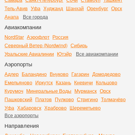
Тель-Авив
Уфа
Худжанд
Шанхай
Оренбург
Орск
Анапа
Все города
Авиакомпании
NordStar
Аэрофлот
Россия
Северный Ветер (Nordwind)
Сибирь
Уральские Авиалинии
Ютэйр
Все авиакомпании
Аэропорты
Адлер
Баландино
Внуково
Гагарин
Домодедово
Емельяново
Иркутск
Казань
Кневичи
Кольцово
Курумоч
Минеральные Воды
Мурманск
Орск
Пашковский
Платов
Пулково
Стригино
Толмачёво
Уфа
Хабаровск
Храброво
Шереметьево
Все аэропорты
Направления