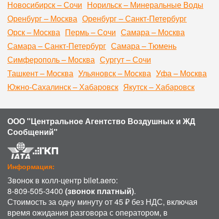
Новосибирск – Сочи
Норильск – Минеральные Воды
Оренбург – Москва
Оренбург – Санкт-Петербург
Орск – Москва
Пермь – Сочи
Самара – Москва
Самара – Санкт-Петербург
Самара – Тюмень
Симферополь – Москва
Сургут – Сочи
Ташкент – Москва
Ульяновск – Москва
Уфа – Москва
Южно-Сахалинск – Хабаровск
Якутск – Хабаровск
ООО "Центральное Агентство Воздушных и ЖД
Сообщений"
Информация:
Звонок в колл-центр bilet.aero:
8-809-505-3400
(звонок платный)
.
Стоимость за одну минуту от 45 ₽ без НДС, включая
время ожидания разговора с оператором, в