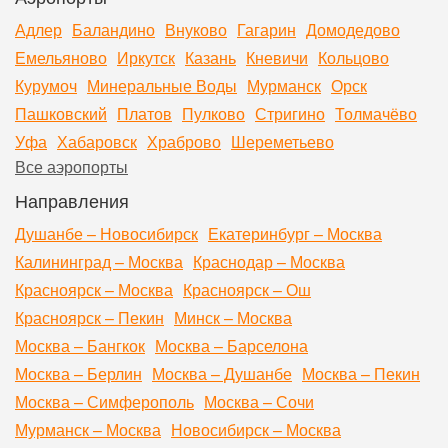
Адлер
Баландино
Внуково
Гагарин
Домодедово
Емельяново
Иркутск
Казань
Кневичи
Кольцово
Курумоч
Минеральные Воды
Мурманск
Орск
Пашковский
Платов
Пулково
Стригино
Толмачёво
Уфа
Хабаровск
Храброво
Шереметьево
Все аэропорты
Направления
Душанбе – Новосибирск
Екатеринбург – Москва
Калининград – Москва
Краснодар – Москва
Красноярск – Москва
Красноярск – Ош
Красноярск – Пекин
Минск – Москва
Москва – Бангкок
Москва – Барселона
Москва – Берлин
Москва – Душанбе
Москва – Пекин
Москва – Симферополь
Москва – Сочи
Мурманск – Москва
Новосибирск – Москва