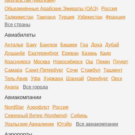
Объединённые Арабские Эмираты (ОАЭ)
Россия
Таджикистан
Таиланд
Турция
Узбекистан
Франция
Все страны
Авиабилеты
Анталья
Баку
Бангкок
Бишкек
Гоа
Доха
Дубай
Душанбе
Екатеринбург
Ереван
Казань
Каир
Красноярск
Москва
Новосибирск
Ош
Пекин
Пхукет
Самара
Санкт-Петербург
Сочи
Стамбул
Ташкент
Тель-Авив
Уфа
Худжанд
Шанхай
Оренбург
Орск
Анапа
Все города
Авиакомпании
NordStar
Аэрофлот
Россия
Северный Ветер (Nordwind)
Сибирь
Уральские Авиалинии
Ютэйр
Все авиакомпании
Аэропорты