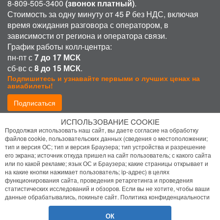
8-809-505-3400
(звонок платный)
.
Стоимость за одну минуту от 45 ₽ без НДС, включая
время ожидания разговора с оператором, в
зависимости от региона и оператора связи.
График работы колл-центра:
пн-пт с
7 до 17 МСК
сб-вс с
8 до 15 МСК
.
Подпишитесь и узнавайте первыми о лучших ценах на
авиабилеты!
Подписаться
ИСПОЛЬЗОВАНИЕ COOKIE
Присоединиться:
Продолжая использовать наш сайт, вы даете согласие на обработку
файлов cookie, пользовательских данных (сведения о местоположении;
тип и версия ОС; тип и версия Браузера; тип устройства и разрешение
его экрана; источник откуда пришел на сайт пользователь; с какого сайта
или по какой рекламе; язык ОС и Браузера; какие страницы открывает и
на какие кнопки нажимает пользователь; ip-адрес) в целях
функционирования сайта, проведения ретаргетинга и проведения
статистических исследований и обзоров. Если вы не хотите, чтобы ваши
Политика конфиденциальности
данные обрабатывались, покиньте сайт.
Политика конфиденциальности
Помощь
ОК