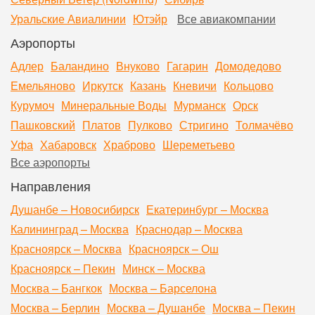
Уральские Авиалинии
Ютэйр
Все авиакомпании
Аэропорты
Адлер
Баландино
Внуково
Гагарин
Домодедово
Емельяново
Иркутск
Казань
Кневичи
Кольцово
Курумоч
Минеральные Воды
Мурманск
Орск
Пашковский
Платов
Пулково
Стригино
Толмачёво
Уфа
Хабаровск
Храброво
Шереметьево
Все аэропорты
Направления
Душанбе – Новосибирск
Екатеринбург – Москва
Калининград – Москва
Краснодар – Москва
Красноярск – Москва
Красноярск – Ош
Красноярск – Пекин
Минск – Москва
Москва – Бангкок
Москва – Барселона
Москва – Берлин
Москва – Душанбе
Москва – Пекин