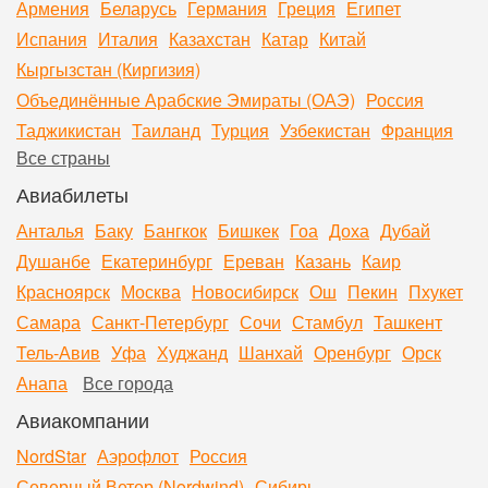
Армения
Беларусь
Германия
Греция
Египет
Испания
Италия
Казахстан
Катар
Китай
Кыргызстан (Киргизия)
Объединённые Арабские Эмираты (ОАЭ)
Россия
Таджикистан
Таиланд
Турция
Узбекистан
Франция
Все страны
Авиабилеты
Анталья
Баку
Бангкок
Бишкек
Гоа
Доха
Дубай
Душанбе
Екатеринбург
Ереван
Казань
Каир
Красноярск
Москва
Новосибирск
Ош
Пекин
Пхукет
Самара
Санкт-Петербург
Сочи
Стамбул
Ташкент
Тель-Авив
Уфа
Худжанд
Шанхай
Оренбург
Орск
Анапа
Все города
Авиакомпании
NordStar
Аэрофлот
Россия
Северный Ветер (Nordwind)
Сибирь