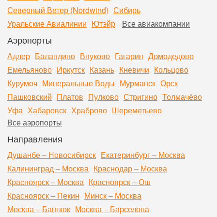
Северный Ветер (Nordwind)
Сибирь
Уральские Авиалинии
Ютэйр
Все авиакомпании
Аэропорты
Адлер
Баландино
Внуково
Гагарин
Домодедово
Емельяново
Иркутск
Казань
Кневичи
Кольцово
Курумоч
Минеральные Воды
Мурманск
Орск
Пашковский
Платов
Пулково
Стригино
Толмачёво
Уфа
Хабаровск
Храброво
Шереметьево
Все аэропорты
Направления
Душанбе – Новосибирск
Екатеринбург – Москва
Калининград – Москва
Краснодар – Москва
Красноярск – Москва
Красноярск – Ош
Красноярск – Пекин
Минск – Москва
Москва – Бангкок
Москва – Барселона