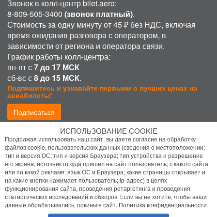
Звонок в колл-центр bilet.aero:
8-809-505-3400
(звонок платный)
.
Стоимость за одну минуту от 45 ₽ без НДС, включая
время ожидания разговора с оператором, в
зависимости от региона и оператора связи.
График работы колл-центра:
пн-пт с
7 до 17 МСК
сб-вс с
8 до 15 МСК
.
Подпишитесь и узнавайте первыми о лучших ценах на
авиабилеты!
Подписаться
ИСПОЛЬЗОВАНИЕ COOKIE
Присоединиться:
Продолжая использовать наш сайт, вы даете согласие на обработку
файлов cookie, пользовательских данных (сведения о местоположении;
тип и версия ОС; тип и версия Браузера; тип устройства и разрешение
его экрана; источник откуда пришел на сайт пользователь; с какого сайта
или по какой рекламе; язык ОС и Браузера; какие страницы открывает и
на какие кнопки нажимает пользователь; ip-адрес) в целях
функционирования сайта, проведения ретаргетинга и проведения
статистических исследований и обзоров. Если вы не хотите, чтобы ваши
Политика конфиденциальности
данные обрабатывались, покиньте сайт.
Политика конфиденциальности
Помощь