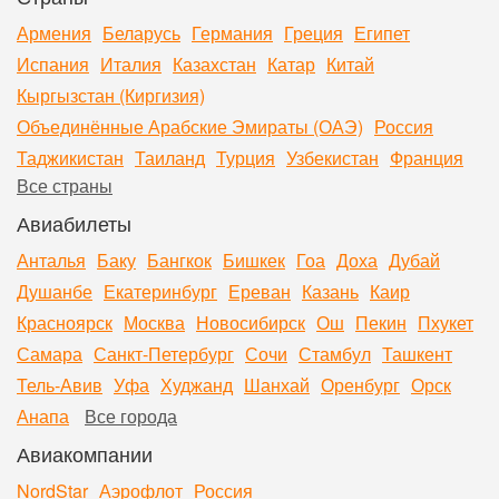
Армения
Беларусь
Германия
Греция
Египет
Испания
Италия
Казахстан
Катар
Китай
Кыргызстан (Киргизия)
Объединённые Арабские Эмираты (ОАЭ)
Россия
Таджикистан
Таиланд
Турция
Узбекистан
Франция
Все страны
Авиабилеты
Анталья
Баку
Бангкок
Бишкек
Гоа
Доха
Дубай
Душанбе
Екатеринбург
Ереван
Казань
Каир
Красноярск
Москва
Новосибирск
Ош
Пекин
Пхукет
Самара
Санкт-Петербург
Сочи
Стамбул
Ташкент
Тель-Авив
Уфа
Худжанд
Шанхай
Оренбург
Орск
Анапа
Все города
Авиакомпании
NordStar
Аэрофлот
Россия