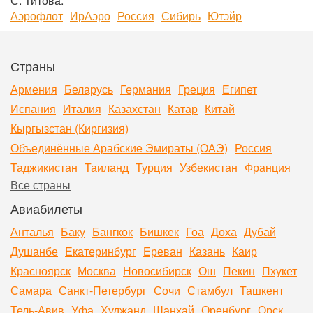
С. Титова.
Аэрофлот
ИрАэро
Россия
Сибирь
Ютэйр
Страны
Армения
Беларусь
Германия
Греция
Египет
Испания
Италия
Казахстан
Катар
Китай
Кыргызстан (Киргизия)
Объединённые Арабские Эмираты (ОАЭ)
Россия
Таджикистан
Таиланд
Турция
Узбекистан
Франция
Все страны
Авиабилеты
Анталья
Баку
Бангкок
Бишкек
Гоа
Доха
Дубай
Душанбе
Екатеринбург
Ереван
Казань
Каир
Красноярск
Москва
Новосибирск
Ош
Пекин
Пхукет
Самара
Санкт-Петербург
Сочи
Стамбул
Ташкент
Тель-Авив
Уфа
Худжанд
Шанхай
Оренбург
Орск