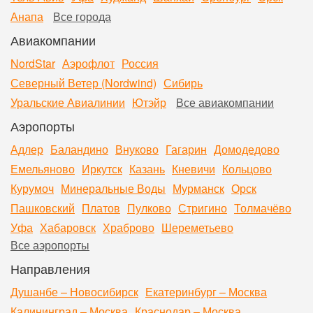
Анапа
Все города
Авиакомпании
NordStar
Аэрофлот
Россия
Северный Ветер (Nordwind)
Сибирь
Уральские Авиалинии
Ютэйр
Все авиакомпании
Аэропорты
Адлер
Баландино
Внуково
Гагарин
Домодедово
Емельяново
Иркутск
Казань
Кневичи
Кольцово
Курумоч
Минеральные Воды
Мурманск
Орск
Пашковский
Платов
Пулково
Стригино
Толмачёво
Уфа
Хабаровск
Храброво
Шереметьево
Все аэропорты
Направления
Душанбе – Новосибирск
Екатеринбург – Москва
Калининград – Москва
Краснодар – Москва