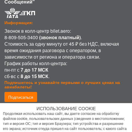
Сообщений"
Информация:
Звонок в колл-центр bilet.aero:
8-809-505-3400
(звонок платный)
.
Стоимость за одну минуту от 45 ₽ без НДС, включая
время ожидания разговора с оператором, в
зависимости от региона и оператора связи.
График работы колл-центра:
пн-пт с
7 до 17 МСК
сб-вс с
8 до 15 МСК
.
Подпишитесь и узнавайте первыми о лучших ценах на
авиабилеты!
Подписаться
ИСПОЛЬЗОВАНИЕ COOKIE
Присоединиться:
Продолжая использовать наш сайт, вы даете согласие на обработку
файлов cookie, пользовательских данных (сведения о местоположении;
тип и версия ОС; тип и версия Браузера; тип устройства и разрешение
его экрана; источник откуда пришел на сайт пользователь; с какого сайта