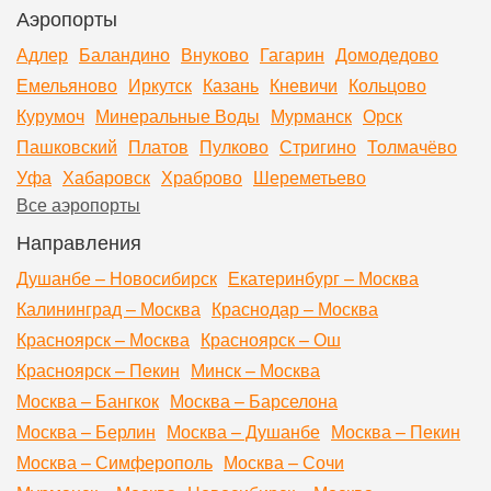
Аэропорты
Адлер
Баландино
Внуково
Гагарин
Домодедово
Емельяново
Иркутск
Казань
Кневичи
Кольцово
Курумоч
Минеральные Воды
Мурманск
Орск
Пашковский
Платов
Пулково
Стригино
Толмачёво
Уфа
Хабаровск
Храброво
Шереметьево
Все аэропорты
Направления
Душанбе – Новосибирск
Екатеринбург – Москва
Калининград – Москва
Краснодар – Москва
Красноярск – Москва
Красноярск – Ош
Красноярск – Пекин
Минск – Москва
Москва – Бангкок
Москва – Барселона
Москва – Берлин
Москва – Душанбе
Москва – Пекин
Москва – Симферополь
Москва – Сочи