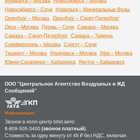
Мурманск – Москва
Новосибирск – Москва
Новосибирск – Сочи
Норильск – Минеральные Воды
Оренбург – Москва
Оренбург – Санкт-Петербург
Орск – Москва
Пермь – Сочи
Самара – Москва
Самара – Санкт-Петербург
Самара – Тюмень
Симферополь – Москва
Сургут – Сочи
Ташкент – Москва
Ульяновск – Москва
Уфа – Москва
Южно-Сахалинск – Хабаровск
Якутск – Хабаровск
ООО "Центральное Агентство Воздушных и ЖД
Сообщений"
Информация:
Звонок в колл-центр bilet.aero:
8-809-505-3400
(звонок платный)
.
Стоимость за одну минуту от 45 ₽ без НДС, включая