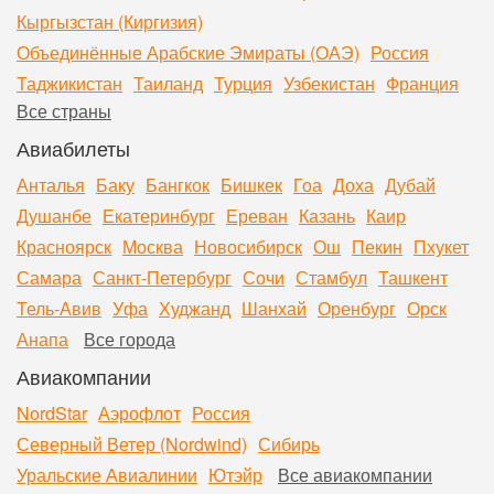
Кыргызстан (Киргизия)
Объединённые Арабские Эмираты (ОАЭ)
Россия
Таджикистан
Таиланд
Турция
Узбекистан
Франция
Все страны
Авиабилеты
Анталья
Баку
Бангкок
Бишкек
Гоа
Доха
Дубай
Душанбе
Екатеринбург
Ереван
Казань
Каир
Красноярск
Москва
Новосибирск
Ош
Пекин
Пхукет
Самара
Санкт-Петербург
Сочи
Стамбул
Ташкент
Тель-Авив
Уфа
Худжанд
Шанхай
Оренбург
Орск
Анапа
Все города
Авиакомпании
NordStar
Аэрофлот
Россия
Северный Ветер (Nordwind)
Сибирь
Уральские Авиалинии
Ютэйр
Все авиакомпании