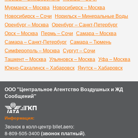
Мурманск – Москва
Новосибирск – Москва
Новосибирск – Сочи
Норильск – Минеральные Воды
Оренбург – Москва
Оренбург – Санкт-Петербург
Орск – Москва
Пермь – Сочи
Самара – Москва
Самара – Санкт-Петербург
Самара – Тюмень
Симферополь – Москва
Сургут – Сочи
Ташкент – Москва
Ульяновск – Москва
Уфа – Москва
Южно-Сахалинск – Хабаровск
Якутск – Хабаровск
ООО "Центральное Агентство Воздушных и ЖД
Сообщений"
Информация:
Звонок в колл-центр bilet.aero:
8-809-505-3400
(звонок платный)
.