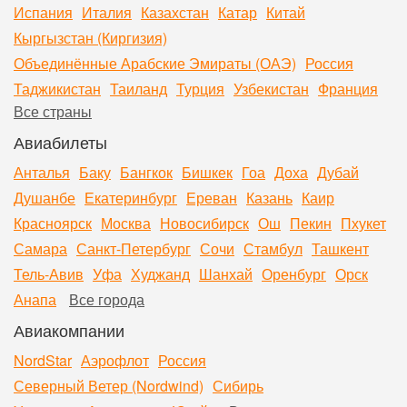
Испания
Италия
Казахстан
Катар
Китай
Кыргызстан (Киргизия)
Объединённые Арабские Эмираты (ОАЭ)
Россия
Таджикистан
Таиланд
Турция
Узбекистан
Франция
Все страны
Авиабилеты
Анталья
Баку
Бангкок
Бишкек
Гоа
Доха
Дубай
Душанбе
Екатеринбург
Ереван
Казань
Каир
Красноярск
Москва
Новосибирск
Ош
Пекин
Пхукет
Самара
Санкт-Петербург
Сочи
Стамбул
Ташкент
Тель-Авив
Уфа
Худжанд
Шанхай
Оренбург
Орск
Анапа
Все города
Авиакомпании
NordStar
Аэрофлот
Россия
Северный Ветер (Nordwind)
Сибирь