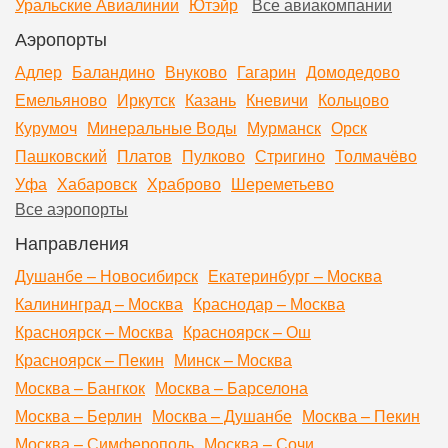
Уральские Авиалинии
Ютэйр
Все авиакомпании
Аэропорты
Адлер
Баландино
Внуково
Гагарин
Домодедово
Емельяново
Иркутск
Казань
Кневичи
Кольцово
Курумоч
Минеральные Воды
Мурманск
Орск
Пашковский
Платов
Пулково
Стригино
Толмачёво
Уфа
Хабаровск
Храброво
Шереметьево
Все аэропорты
Направления
Душанбе – Новосибирск
Екатеринбург – Москва
Калининград – Москва
Краснодар – Москва
Красноярск – Москва
Красноярск – Ош
Красноярск – Пекин
Минск – Москва
Москва – Бангкок
Москва – Барселона
Москва – Берлин
Москва – Душанбе
Москва – Пекин
Москва – Симферополь
Москва – Сочи