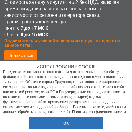
Стоимость за одну минуту от 45 ₽ без НДС, включая
время ожидания разговора с оператором, в
зависимости от региона и оператора связи.
График работы колл-центра:
пн-пт с
7 до 17 МСК
сб-вс с
8 до 15 МСК
.
Подпишитесь и узнавайте первыми о лучших ценах на
авиабилеты!
Подписаться
ИСПОЛЬЗОВАНИЕ COOKIE
Присоединиться:
Продолжая использовать наш сайт, вы даете согласие на обработку
файлов cookie, пользовательских данных (сведения о местоположении;
тип и версия ОС; тип и версия Браузера; тип устройства и разрешение
его экрана; источник откуда пришел на сайт пользователь; с какого сайта
или по какой рекламе; язык ОС и Браузера; какие страницы открывает и
на какие кнопки нажимает пользователь; ip-адрес) в целях
функционирования сайта, проведения ретаргетинга и проведения
статистических исследований и обзоров. Если вы не хотите, чтобы ваши
Политика конфиденциальности
данные обрабатывались, покиньте сайт.
Политика конфиденциальности
Помощь
ОК
© 2026 Bilet.Aero
- Все права защищены