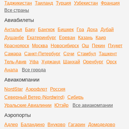
Таджикистан
Таиланд
Турция
Узбекистан
Франция
Все страны
Авиабилеты
Анталья
Баку
Бангкок
Бишкек
Гоа
Доха
Дубай
Душанбе
Екатеринбург
Ереван
Казань
Каир
Красноярск
Москва
Новосибирск
Ош
Пекин
Пхукет
Самара
Санкт-Петербург
Сочи
Стамбул
Ташкент
Тель-Авив
Уфа
Худжанд
Шанхай
Оренбург
Орск
Анапа
Все города
Авиакомпании
NordStar
Аэрофлот
Россия
Северный Ветер (Nordwind)
Сибирь
Уральские Авиалинии
Ютэйр
Все авиакомпании
Аэропорты
Адлер
Баландино
Внуково
Гагарин
Домодедово