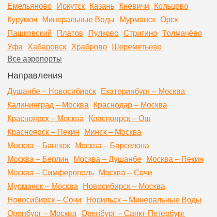
Емельяново
Иркутск
Казань
Кневичи
Кольцово
Курумоч
Минеральные Воды
Мурманск
Орск
Пашковский
Платов
Пулково
Стригино
Толмачёво
Уфа
Хабаровск
Храброво
Шереметьево
Все аэропорты
Направления
Душанбе – Новосибирск
Екатеринбург – Москва
Калининград – Москва
Краснодар – Москва
Красноярск – Москва
Красноярск – Ош
Красноярск – Пекин
Минск – Москва
Москва – Бангкок
Москва – Барселона
Москва – Берлин
Москва – Душанбе
Москва – Пекин
Москва – Симферополь
Москва – Сочи
Мурманск – Москва
Новосибирск – Москва
Новосибирск – Сочи
Норильск – Минеральные Воды
Оренбург – Москва
Оренбург – Санкт-Петербург