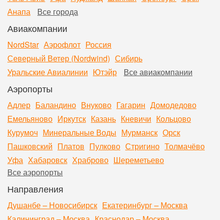
Анапа
Все города
Авиакомпании
NordStar
Аэрофлот
Россия
Северный Ветер (Nordwind)
Сибирь
Уральские Авиалинии
Ютэйр
Все авиакомпании
Аэропорты
Адлер
Баландино
Внуково
Гагарин
Домодедово
Емельяново
Иркутск
Казань
Кневичи
Кольцово
Курумоч
Минеральные Воды
Мурманск
Орск
Пашковский
Платов
Пулково
Стригино
Толмачёво
Уфа
Хабаровск
Храброво
Шереметьево
Все аэропорты
Направления
Душанбе – Новосибирск
Екатеринбург – Москва
Калининград – Москва
Краснодар – Москва