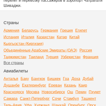
перелет и перевозку пассажиров в аэропорт Чатрапати
Шиваджи.
Страны
Армения
Беларусь
Германия
Греция
Египет
Испания
Италия
Казахстан
Катар
Китай
Кыргызстан (Киргизия)
Объединённые Арабские Эмираты (ОАЭ)
Россия
Таджикистан
Таиланд
Турция
Узбекистан
Франция
Все страны
Авиабилеты
Анталья
Баку
Бангкок
Бишкек
Гоа
Доха
Дубай
Душанбе
Екатеринбург
Ереван
Казань
Каир
Красноярск
Москва
Новосибирск
Ош
Пекин
Пхукет
Самара
Санкт-Петербург
Сочи
Стамбул
Ташкент
Тель-Авив
Уфа
Худжанд
Шанхай
Оренбург
Орск