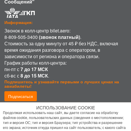
Сообщений"
Информация:
Звонок в колл-центр bilet.aero:
8-809-505-3400
(звонок платный)
.
Стоимость за одну минуту от 45 ₽ без НДС, включая
время ожидания разговора с оператором, в
зависимости от региона и оператора связи.
График работы колл-центра:
пн-пт с
7 до 17 МСК
сб-вс с
8 до 15 МСК
.
Подпишитесь и узнавайте первыми о лучших ценах на
авиабилеты!
Подписаться
ИСПОЛЬЗОВАНИЕ COOKIE
Присоединиться:
Продолжая использовать наш сайт, вы даете согласие на обработку
файлов cookie, пользовательских данных (сведения о местоположении;
тип и версия ОС; тип и версия Браузера; тип устройства и разрешение
его экрана; источник откуда пришел на сайт пользователь; с какого сайта