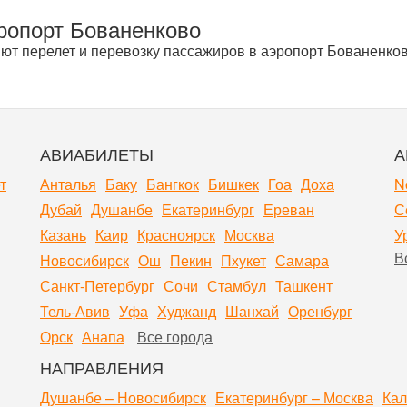
ропорт Бованенково
ют перелет и перевозку пассажиров в аэропорт Бованенков
АВИАБИЛЕТЫ
А
т
Анталья
Баку
Бангкок
Бишкек
Гоа
Доха
N
Дубай
Душанбе
Екатеринбург
Ереван
С
Казань
Каир
Красноярск
Москва
У
В
Новосибирск
Ош
Пекин
Пхукет
Самара
Санкт-Петербург
Сочи
Стамбул
Ташкент
Тель-Авив
Уфа
Худжанд
Шанхай
Оренбург
Орск
Анапа
Все города
НАПРАВЛЕНИЯ
Душанбе – Новосибирск
Екатеринбург – Москва
Кал