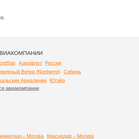
о.
ВИАКОМПАНИИ
ordStar
Аэрофлот
Россия
еверный Ветер (Nordwind)
Сибирь
ральские Авиалинии
Ютэйр
се авиакомпании
ининград – Москва
Краснодар – Москва