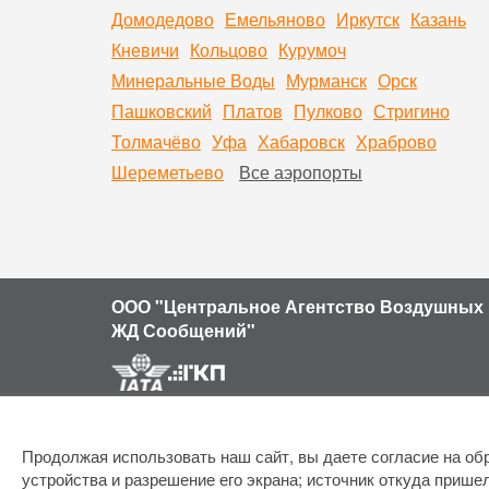
Домодедово
Емельяново
Иркутск
Казань
Кневичи
Кольцово
Курумоч
Минеральные Воды
Мурманск
Орск
Пашковский
Платов
Пулково
Стригино
Толмачёво
Уфа
Хабаровск
Храброво
Шереметьево
Все аэропорты
ООО "Центральное Агентство Воздушных 
ЖД Сообщений"
Продолжая использовать наш сайт, вы даете согласие на обр
устройства и разрешение его экрана; источник откуда пришел