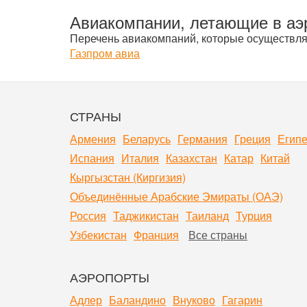
Авиакомпании, летающие в аэ
Перечень авиакомпаний, которые осуществля
Газпром авиа
СТРАНЫ
Армения
Беларусь
Германия
Греция
Египе
Испания
Италия
Казахстан
Катар
Китай
Кыргызстан (Киргизия)
Объединённые Арабские Эмираты (ОАЭ)
Россия
Таджикистан
Таиланд
Турция
Узбекистан
Франция
Все страны
АЭРОПОРТЫ
Адлер
Баландино
Внуково
Гагарин