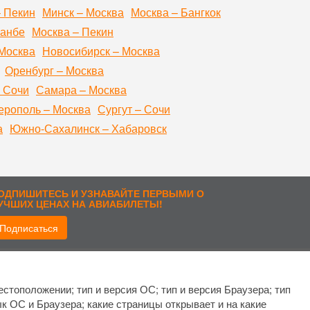
– Пекин
Минск – Москва
Москва – Бангкок
шанбе
Москва – Пекин
Москва
Новосибирск – Москва
Оренбург – Москва
 Сочи
Самара – Москва
рополь – Москва
Сургут – Сочи
а
Южно-Сахалинск – Хабаровск
ОДПИШИТЕСЬ И УЗНАВАЙТЕ ПЕРВЫМИ О
УЧШИХ ЦЕНАХ НА АВИАБИЛЕТЫ!
Подписаться
рисоединиться:
стоположении; тип и версия ОС; тип и версия Браузера; тип
ык ОС и Браузера; какие страницы открывает и на какие