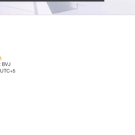
я
: BVJ
 UTC+5