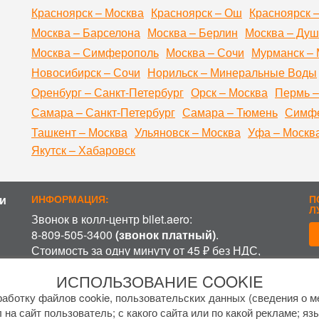
Красноярск – Москва
Красноярск – Ош
Красноярск 
Москва – Барселона
Москва – Берлин
Москва – Ду
Москва – Симферополь
Москва – Сочи
Мурманск – 
Новосибирск – Сочи
Норильск – Минеральные Воды
Оренбург – Санкт-Петербург
Орск – Москва
Пермь –
Самара – Санкт-Петербург
Самара – Тюмень
Симфе
Ташкент – Москва
Ульяновск – Москва
Уфа – Москв
Якутск – Хабаровск
и
ИНФОРМАЦИЯ:
П
Л
Звонок в колл-центр bilet.aero:
8-809-505-3400
(звонок платный)
.
Стоимость за одну минуту от 45 ₽ без НДС,
включая время ожидания разговора с
П
ИСПОЛЬЗОВАНИЕ COOKIE
оператором, в зависимости от региона и
оператора связи.
аботку файлов cookie, пользовательских данных (сведения о ме
График работы колл-центра:
 на сайт пользователь; с какого сайта или по какой рекламе; яз