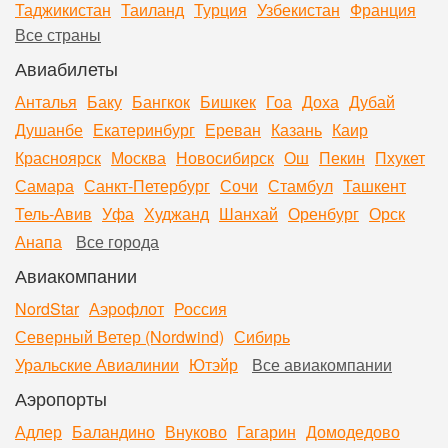
Таджикистан
Таиланд
Турция
Узбекистан
Франция
Все страны
Авиабилеты
Анталья
Баку
Бангкок
Бишкек
Гоа
Доха
Дубай
Душанбе
Екатеринбург
Ереван
Казань
Каир
Красноярск
Москва
Новосибирск
Ош
Пекин
Пхукет
Самара
Санкт-Петербург
Сочи
Стамбул
Ташкент
Тель-Авив
Уфа
Худжанд
Шанхай
Оренбург
Орск
Анапа
Все города
Авиакомпании
NordStar
Аэрофлот
Россия
Северный Ветер (Nordwind)
Сибирь
Уральские Авиалинии
Ютэйр
Все авиакомпании
Аэропорты
Адлер
Баландино
Внуково
Гагарин
Домодедово