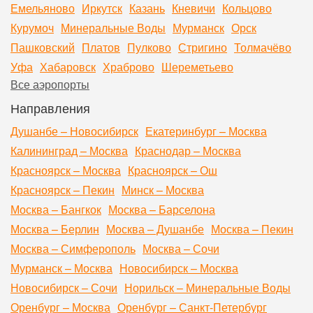
Емельяново
Иркутск
Казань
Кневичи
Кольцово
Курумоч
Минеральные Воды
Мурманск
Орск
Пашковский
Платов
Пулково
Стригино
Толмачёво
Уфа
Хабаровск
Храброво
Шереметьево
Все аэропорты
Направления
Душанбе – Новосибирск
Екатеринбург – Москва
Калининград – Москва
Краснодар – Москва
Красноярск – Москва
Красноярск – Ош
Красноярск – Пекин
Минск – Москва
Москва – Бангкок
Москва – Барселона
Москва – Берлин
Москва – Душанбе
Москва – Пекин
Москва – Симферополь
Москва – Сочи
Мурманск – Москва
Новосибирск – Москва
Новосибирск – Сочи
Норильск – Минеральные Воды
Оренбург – Москва
Оренбург – Санкт-Петербург