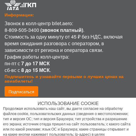
Информация:
Звонок в колл-центр bilet.aero:
8-809-505-3400
(звонок платный)
.
Стоимость за одну минуту от 45 ₽ без НДС, включая
время ожидания разговора с оператором, в
зависимости от региона и оператора связи.
График работы колл-центра:
пн-пт с
7 до 17 МСК
сб-вс с
8 до 15 МСК
.
Подпишитесь и узнавайте первыми о лучших ценах на
авиабилеты!
Подписаться
ИСПОЛЬЗОВАНИЕ COOKIE
Присоединиться:
Продолжая использовать наш сайт, вы даете согласие на обработку
файлов cookie, пользовательских данных (сведения о местоположении;
тип и версия ОС; тип и версия Браузера; тип устройства и разрешение
его экрана; источник откуда пришел на сайт пользователь; с какого сайта
или по какой рекламе; язык ОС и Браузера; какие страницы открывает и
на какие кнопки нажимает пользователь; ip-адрес) в целях