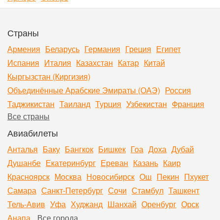
Страны
Армения
Беларусь
Германия
Греция
Египет
Испания
Италия
Казахстан
Катар
Китай
Кыргызстан (Киргизия)
Объединённые Арабские Эмираты (ОАЭ)
Россия
Таджикистан
Таиланд
Турция
Узбекистан
Франция
Все страны
Авиабилеты
Анталья
Баку
Бангкок
Бишкек
Гоа
Доха
Дубай
Душанбе
Екатеринбург
Ереван
Казань
Каир
Красноярск
Москва
Новосибирск
Ош
Пекин
Пхукет
Самара
Санкт-Петербург
Сочи
Стамбул
Ташкент
Тель-Авив
Уфа
Худжанд
Шанхай
Оренбург
Орск
Анапа
Все города