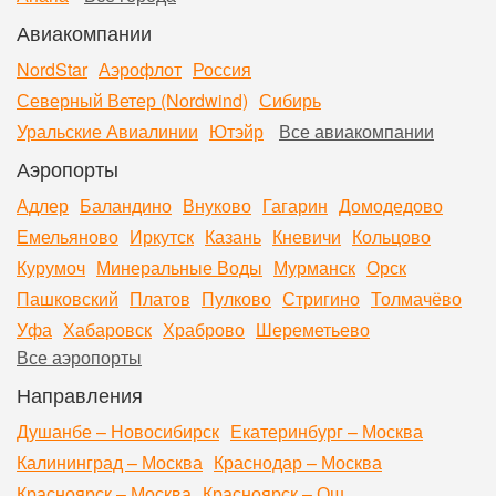
Авиакомпании
NordStar
Аэрофлот
Россия
Северный Ветер (Nordwind)
Сибирь
Уральские Авиалинии
Ютэйр
Все авиакомпании
Аэропорты
Адлер
Баландино
Внуково
Гагарин
Домодедово
Емельяново
Иркутск
Казань
Кневичи
Кольцово
Курумоч
Минеральные Воды
Мурманск
Орск
Пашковский
Платов
Пулково
Стригино
Толмачёво
Уфа
Хабаровск
Храброво
Шереметьево
Все аэропорты
Направления
Душанбе – Новосибирск
Екатеринбург – Москва
Калининград – Москва
Краснодар – Москва
Красноярск – Москва
Красноярск – Ош