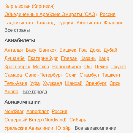
Кыргызстан (Киргизия)
Объединённые Арабские Эмираты (ОАЭ)
Россия
Таджикистан
Таиланд
Турция
Узбекистан
Франция
Все страны
Авиабилеты
Анталья
Баку
Бангкок
Бишкек
Гоа
Доха
Дубай
Душанбе
Екатеринбург
Ереван
Казань
Каир
Красноярск
Москва
Новосибирск
Ош
Пекин
Пхукет
Самара
Санкт-Петербург
Сочи
Стамбул
Ташкент
Тель-Авив
Уфа
Худжанд
Шанхай
Оренбург
Орск
Анапа
Все города
Авиакомпании
NordStar
Аэрофлот
Россия
Северный Ветер (Nordwind)
Сибирь
Уральские Авиалинии
Ютэйр
Все авиакомпании