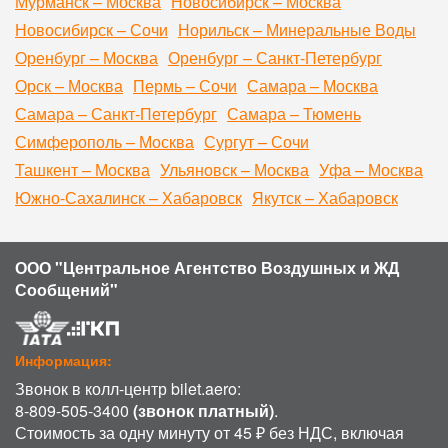
Мурманск – Москва
Новосибирск – Москва
Новосибирск – Сочи
Норильск – Минеральные Воды
Оренбург – Москва
Оренбург – Санкт-Петербург
Орск – Москва
Пермь – Сочи
Самара – Москва
Самара – Санкт-Петербург
Самара – Тюмень
Симферополь – Москва
Сургут – Сочи
Ташкент – Москва
Ульяновск – Москва
Уфа – Москва
Южно-Сахалинск – Хабаровск
Якутск – Хабаровск
ООО "Центральное Агентство Воздушных и ЖД
Сообщений"
Информация:
Звонок в колл-центр bilet.aero:
8-809-505-3400
(звонок платный)
.
Стоимость за одну минуту от 45 ₽ без НДС, включая