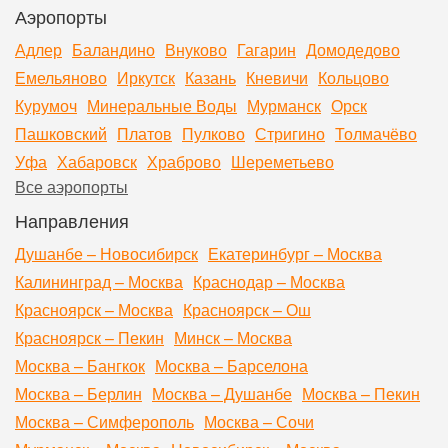
Аэропорты
Адлер
Баландино
Внуково
Гагарин
Домодедово
Емельяново
Иркутск
Казань
Кневичи
Кольцово
Курумоч
Минеральные Воды
Мурманск
Орск
Пашковский
Платов
Пулково
Стригино
Толмачёво
Уфа
Хабаровск
Храброво
Шереметьево
Все аэропорты
Направления
Душанбе – Новосибирск
Екатеринбург – Москва
Калининград – Москва
Краснодар – Москва
Красноярск – Москва
Красноярск – Ош
Красноярск – Пекин
Минск – Москва
Москва – Бангкок
Москва – Барселона
Москва – Берлин
Москва – Душанбе
Москва – Пекин
Москва – Симферополь
Москва – Сочи