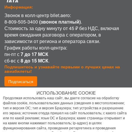
Информация:
Звонок в колл-центр bilet.aero:
8-809-505-3400
(звонок платный)
.
Стоимость за одну минуту от 45 ₽ без НДС, включая
время ожидания разговора с оператором, в
зависимости от региона и оператора связи.
График работы колл-центра:
пн-пт с
7 до 17 МСК
сб-вс с
8 до 15 МСК
.
Подпишитесь и узнавайте первыми о лучших ценах на
авиабилеты!
Подписаться
ИСПОЛЬЗОВАНИЕ COOKIE
Присоединиться:
Продолжая использовать наш сайт, вы даете согласие на обработку
файлов cookie, пользовательских данных (сведения о местоположении;
тип и версия ОС; тип и версия Браузера; тип устройства и разрешение
его экрана; источник откуда пришел на сайт пользователь; с какого сайта
или по какой рекламе; язык ОС и Браузера; какие страницы открывает и
на какие кнопки нажимает пользователь; ip-адрес) в целях
функционирования сайта, проведения ретаргетинга и проведения