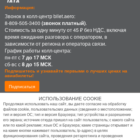
Информация:
Звонок в колл-центр bilet.aero:
8-809-505-3400
(звонок платный)
.
Стоимость за одну минуту от 45 ₽ без НДС, включая
время ожидания разговора с оператором, в
зависимости от региона и оператора связи.
График работы колл-центра:
пн-пт с
7 до 17 МСК
сб-вс с
8 до 15 МСК
.
Подпишитесь и узнавайте первыми о лучших ценах на
авиабилеты!
Подписаться
ИСПОЛЬЗОВАНИЕ COOKIE
Присоединиться:
Продолжая использовать наш сайт, вы даете согласие на обработку
файлов cookie, пользовательских данных (сведения о местоположении;
тип и версия ОС; тип и версия Браузера; тип устройства и разрешение
его экрана; источник откуда пришел на сайт пользователь; с какого сайта
или по какой рекламе; язык ОС и Браузера; какие страницы открывает и
на какие кнопки нажимает пользователь; ip-адрес) в целях
функционирования сайта, проведения ретаргетинга и проведения