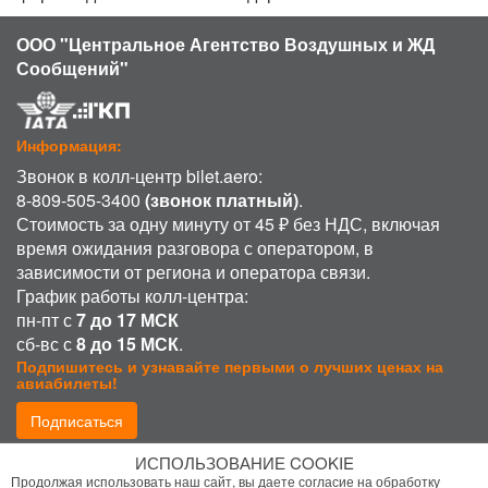
ООО "Центральное Агентство Воздушных и ЖД
Сообщений"
Информация:
Звонок в колл-центр bilet.aero:
8-809-505-3400
(звонок платный)
.
Стоимость за одну минуту от 45 ₽ без НДС, включая
время ожидания разговора с оператором, в
зависимости от региона и оператора связи.
График работы колл-центра:
пн-пт с
7 до 17 МСК
сб-вс с
8 до 15 МСК
.
Подпишитесь и узнавайте первыми о лучших ценах на
авиабилеты!
Подписаться
ИСПОЛЬЗОВАНИЕ COOKIE
Присоединиться:
Продолжая использовать наш сайт, вы даете согласие на обработку