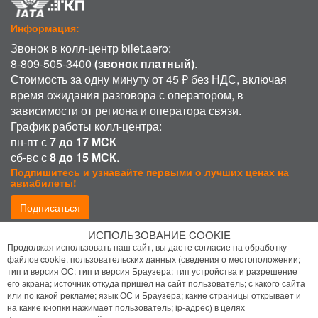
Информация:
Звонок в колл-центр bilet.aero:
8-809-505-3400
(звонок платный)
.
Стоимость за одну минуту от 45 ₽ без НДС, включая
время ожидания разговора с оператором, в
зависимости от региона и оператора связи.
График работы колл-центра:
пн-пт с
7 до 17 МСК
сб-вс с
8 до 15 МСК
.
Подпишитесь и узнавайте первыми о лучших ценах на
авиабилеты!
Подписаться
ИСПОЛЬЗОВАНИЕ COOKIE
Присоединиться:
Продолжая использовать наш сайт, вы даете согласие на обработку
файлов cookie, пользовательских данных (сведения о местоположении;
тип и версия ОС; тип и версия Браузера; тип устройства и разрешение
его экрана; источник откуда пришел на сайт пользователь; с какого сайта
или по какой рекламе; язык ОС и Браузера; какие страницы открывает и
на какие кнопки нажимает пользователь; ip-адрес) в целях