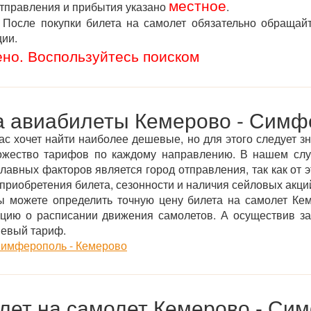
местное
отправления и прибытия указано
.
После покупки билета на самолет обязательно обращай
ции.
ено. Воспользуйтесь поиском
а авиабилеты Кемерово - Симф
ас хочет найти наиболее дешевые, но для этого следует зн
ожество тарифов по каждому направлению. В нашем сл
авных факторов является город отправления, так как от эт
приобретения билета, сезонности и наличия сейловых акций
 можете определить точную цену билета на самолет Ке
цию о расписании движения самолетов. А осуществив з
шевый тариф.
имферополь - Кемерово
илет на самолет Кемерово - Си