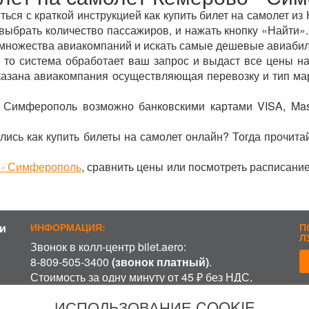
ься с краткой инструкцией как купить билет на самолет и
и выбрать количество пассажиров, и нажать кнопку «Найти»
ы множества авиакомпаний и искать самые дешевые авиаби
 то система обработает ваш запрос и выдаст все цены на
указана авиакомпания осуществляющая перевозку и тип ма
 Симферополь возможно банковскими картами VISA, Mas
лись как купить билеты на самолет онлайн? Тогда прочита
 - Симферополь
, сравнить цены или посмотреть расписани
и
ИНФОРМАЦИЯ:
П
Л
Звонок в колл-центр bilet.aero:
8-809-505-3400
(звонок платный)
.
Стоимость за одну минуту от 45 ₽ без НДС,
включая время ожидания разговора с
П
ИСПОЛЬЗОВАНИЕ COOKIE
оператором, в зависимости от региона и