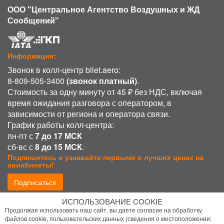
ООО "Центральное Агентство Воздушных и ЖД
Сообщений"
Информация:
Звонок в колл-центр bilet.aero:
8-809-505-3400
(звонок платный)
.
Стоимость за одну минуту от 45 ₽ без НДС, включая
время ожидания разговора с оператором, в
зависимости от региона и оператора связи.
График работы колл-центра:
пн-пт с
7 до 17 МСК
сб-вс с
8 до 15 МСК
.
Подпишитесь и узнавайте первыми о лучших ценах на
авиабилеты!
Подписаться
ИСПОЛЬЗОВАНИЕ COOKIE
Присоединиться:
Продолжая использовать наш сайт, вы даете согласие на обработку
файлов cookie, пользовательских данных (сведения о местоположении;