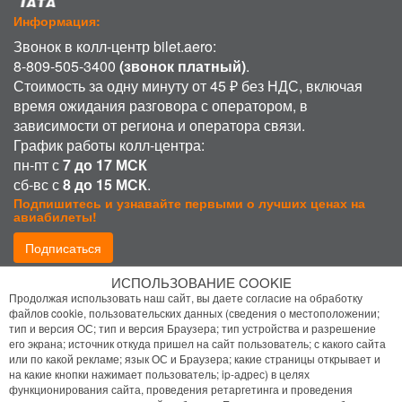
Информация:
Звонок в колл-центр bilet.aero:
8-809-505-3400
(звонок платный)
.
Стоимость за одну минуту от 45 ₽ без НДС, включая
время ожидания разговора с оператором, в
зависимости от региона и оператора связи.
График работы колл-центра:
пн-пт с
7 до 17 МСК
сб-вс с
8 до 15 МСК
.
Подпишитесь и узнавайте первыми о лучших ценах на
авиабилеты!
Подписаться
ИСПОЛЬЗОВАНИЕ COOKIE
Присоединиться:
Продолжая использовать наш сайт, вы даете согласие на обработку
файлов cookie, пользовательских данных (сведения о местоположении;
тип и версия ОС; тип и версия Браузера; тип устройства и разрешение
его экрана; источник откуда пришел на сайт пользователь; с какого сайта
или по какой рекламе; язык ОС и Браузера; какие страницы открывает и
на какие кнопки нажимает пользователь; ip-адрес) в целях
функционирования сайта, проведения ретаргетинга и проведения