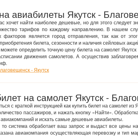
на авиабилеты Якутск - Благов
ас хочет найти наиболее дешевые, но для этого следует зн
ожество тарифов по каждому направлению. В нашем сл
 факторов является город отправления, так как от этог
приобретения билета, сезонности и наличия сейловых акций
ожете определить точную цену билета на самолет Якутск
асписании движения самолетов. А осуществив заблаговре
иф.
лаговещенск - Якутск
билет на самолет Якутск - Благ
ся с краткой инструкцией как купить билет на самолет из 
оличество пассажиров, и нажать кнопку «Найти». Обработка
 авиакомпаний и искать самые дешевые авиабилеты.
 то система обработает ваш запрос и выдаст все цены на
указана авиакомпания осуществляющая перевозку и тип ма