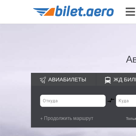
А
АВИАБИЛЕТЫ
ЖД
БИЛ
+ Продолжить маршрут
Толь