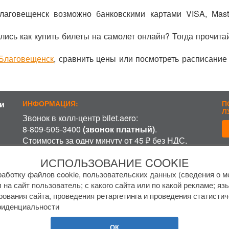
Благовещенск возможно банковскими картами VISA, Mast
лись как купить билеты на самолет онлайн? Тогда прочита
 Благовещенск
, сравнить цены или посмотреть расписание
и
ИНФОРМАЦИЯ:
П
Л
Звонок в колл-центр bilet.aero:
8-809-505-3400
(звонок платный)
.
Стоимость за одну минуту от 45 ₽ без НДС,
включая время ожидания разговора с
П
ИСПОЛЬЗОВАНИЕ COOKIE
оператором, в зависимости от региона и
оператора связи.
аботку файлов cookie, пользовательских данных (сведения о ме
 на сайт пользователь; с какого сайта или по какой рекламе; яз
График работы колл-центра:
рования сайта, проведения ретаргетинга и проведения статистич
пн-пт с
7 до 17 МСК
фиденциальности
сб-вс с
8 до 15 МСК
.
ОК