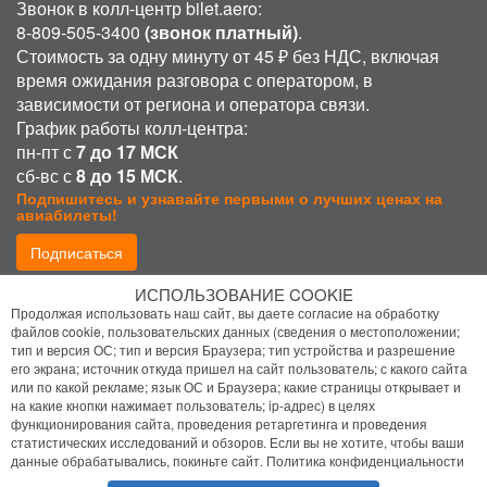
Звонок в колл-центр bilet.aero:
8-809-505-3400
(звонок платный)
.
Стоимость за одну минуту от 45 ₽ без НДС, включая
время ожидания разговора с оператором, в
зависимости от региона и оператора связи.
График работы колл-центра:
пн-пт с
7 до 17 МСК
сб-вс с
8 до 15 МСК
.
Подпишитесь и узнавайте первыми о лучших ценах на
авиабилеты!
Подписаться
ИСПОЛЬЗОВАНИЕ COOKIE
Присоединиться:
Продолжая использовать наш сайт, вы даете согласие на обработку
файлов cookie, пользовательских данных (сведения о местоположении;
тип и версия ОС; тип и версия Браузера; тип устройства и разрешение
его экрана; источник откуда пришел на сайт пользователь; с какого сайта
или по какой рекламе; язык ОС и Браузера; какие страницы открывает и
на какие кнопки нажимает пользователь; ip-адрес) в целях
функционирования сайта, проведения ретаргетинга и проведения
статистических исследований и обзоров. Если вы не хотите, чтобы ваши
Политика конфиденциальности
данные обрабатывались, покиньте сайт.
Политика конфиденциальности
Помощь