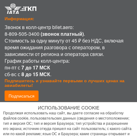
Информация:
Звонок в колл-центр bilet.aero:
8-809-505-3400
(звонок платный)
.
Стоимость за одну минуту от 45 ₽ без НДС, включая
время ожидания разговора с оператором, в
зависимости от региона и оператора связи.
График работы колл-центра:
пн-пт с
7 до 17 МСК
сб-вс с
8 до 15 МСК
.
Подпишитесь и узнавайте первыми о лучших ценах на
авиабилеты!
Подписаться
ИСПОЛЬЗОВАНИЕ COOKIE
Присоединиться:
Продолжая использовать наш сайт, вы даете согласие на обработку
файлов cookie, пользовательских данных (сведения о местоположении;
тип и версия ОС; тип и версия Браузера; тип устройства и разрешение
его экрана; источник откуда пришел на сайт пользователь; с какого сайта
или по какой рекламе; язык ОС и Браузера; какие страницы открывает и