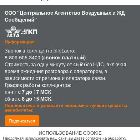
ООО "Центральное Агентство Воздушных и ЖД
Сообщений"
Информация:
Звонок в колл-центр bilet.aero:
8-809-505-3400
(звонок платный)
.
Стоимость за одну минуту от 45 ₽ без НДС, включая
время ожидания разговора с оператором, в
зависимости от региона и оператора связи.
График работы колл-центра:
пн-пт с
7 до 17 МСК
сб-вс с
8 до 15 МСК
.
Подпишитесь и узнавайте первыми о лучших ценах на
авиабилеты!
Подписаться
ИСПОЛЬЗОВАНИЕ COOKIE
Присоединиться:
Продолжая использовать наш сайт, вы даете согласие на обработку