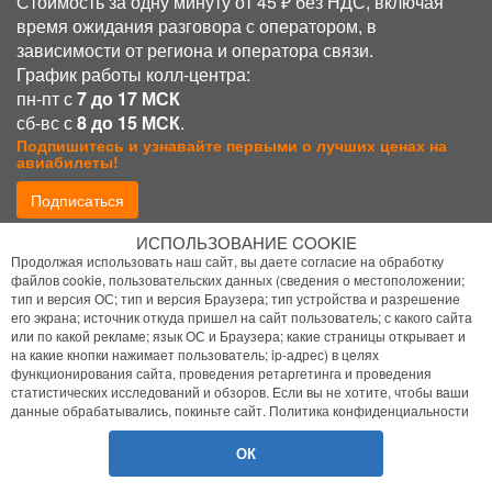
Стоимость за одну минуту от 45 ₽ без НДС, включая
время ожидания разговора с оператором, в
зависимости от региона и оператора связи.
График работы колл-центра:
пн-пт с
7 до 17 МСК
сб-вс с
8 до 15 МСК
.
Подпишитесь и узнавайте первыми о лучших ценах на
авиабилеты!
Подписаться
ИСПОЛЬЗОВАНИЕ COOKIE
Присоединиться:
Продолжая использовать наш сайт, вы даете согласие на обработку
файлов cookie, пользовательских данных (сведения о местоположении;
тип и версия ОС; тип и версия Браузера; тип устройства и разрешение
его экрана; источник откуда пришел на сайт пользователь; с какого сайта
или по какой рекламе; язык ОС и Браузера; какие страницы открывает и
на какие кнопки нажимает пользователь; ip-адрес) в целях
функционирования сайта, проведения ретаргетинга и проведения
статистических исследований и обзоров. Если вы не хотите, чтобы ваши
Политика конфиденциальности
данные обрабатывались, покиньте сайт.
Политика конфиденциальности
Помощь
ОК
© 2026 Bilet.Aero
- Все права защищены