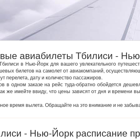
вые авиабилеты Тбилиси - Нью
билиси в Нью-Йорк для вашего увлекательного путешеств
евых билетов на самолет от авиакомпаний, осуществляющи
ут перелета, дату и количество пассажиров.
ов в одном заказе на рейс туда-обратно обойдется дешевл
так же имейте ввиду, что цены зависят от дня и времени в
тное время вылета. Обращайте на это внимание и не забыва
лиси - Нью-Йорк расписание п