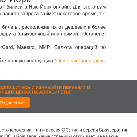
из Тбилиси в Нью-Йорк онлайн. Для этого вам
 вашего запроса займет некоторое время, т.к.
 билеты, расположив их от дешевых к более
ршрута (стыковочный или прямой). Останется
rCard, Maestro, МИР. Валюта операций по
йте полную инструкцию "
Описание процедуры
ОДПИШИТЕСЬ И УЗНАВАЙТЕ ПЕРВЫМИ О
УЧШИХ ЦЕНАХ НА АВИАБИЛЕТЫ!
Подписаться
рисоединиться:
стоположении; тип и версия ОС; тип и версия Браузера; тип
ык ОС и Браузера; какие страницы открывает и на какие