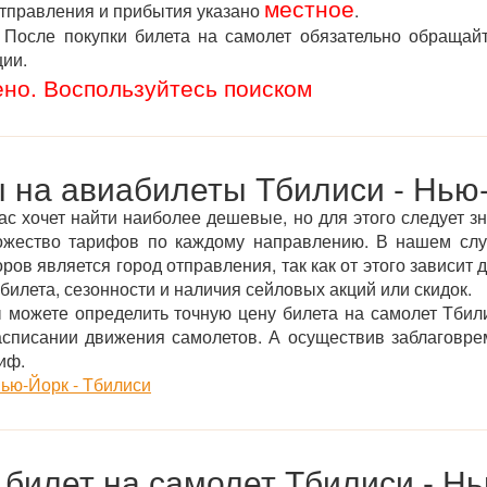
местное
отправления и прибытия указано
.
После покупки билета на самолет обязательно обращай
ции.
ено. Воспользуйтесь поиском
 на авиабилеты Тбилиси - Нью
ас хочет найти наиболее дешевые, но для этого следует зн
ожество тарифов по каждому направлению. В нашем сл
ов является город отправления, так как от этого зависит 
илета, сезонности и наличия сейловых акций или скидок.
можете определить точную цену билета на самолет Тбил
асписании движения самолетов. А осуществив заблаговре
иф.
ью-Йорк - Тбилиси
 билет на самолет Тбилиси - Н