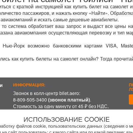
ься с краткой инструкцией как купить билет на самолет 
оличество пассажиров, и нажать кнопку «Найти». Обработка
 авиакомпаний и искать самые дешевые авиабилеты.
 то система обработает ваш запрос и выдаст все цены на
указана авиакомпания осуществляющая перевозку и тип ма
- Нью-Йорк возможно банковскими картами VISA, Maste
лись как купить билеты на самолет онлайн? Тогда прочита
и
ИНФОРМАЦИЯ:
П
Л
Звонок в колл-центр bilet.aero:
8-809-505-3400
(звонок платный)
.
Стоимость за одну минуту от 45 ₽ без НДС,
включая время ожидания разговора с
П
ИСПОЛЬЗОВАНИЕ COOKIE
оператором, в зависимости от региона и
оператора связи.
аботку файлов cookie, пользовательских данных (сведения о ме
 на сайт пользователь; с какого сайта или по какой рекламе; яз
График работы колл-центра: