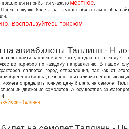
местное
отправления и прибытия указано
.
После покупки билета на самолет обязательно обращай
ции.
ено. Воспользуйтесь поиском
 на авиабилеты Таллинн - Нью
ас хочет найти наиболее дешевые, но для этого следует зн
ожество тарифов по каждому направлению. В нашем сл
акторов является город отправления, так как от этого
приобретения билета, сезонности и наличия сейловых акций
можете определить точную цену билета на самолет Талл
асписании движения самолетов. А осуществив заблаговре
иф.
ью-Йорк - Таллинн
 билет на самолет Таллинн - Н