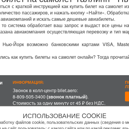
ься с краткой инструкцией как купить билет на самолет и
оличество пассажиров, и нажать кнопку «Найти». Обработка
 авиакомпаний и искать самые дешевые авиабилеты.
 то система обработает ваш запрос и выдаст все цены на
указана авиакомпания осуществляющая перевозку и тип ма
- Нью-Йорк возможно банковскими картами VISA, Maste
лись как купить билеты на самолет онлайн? Тогда прочита
и
ИНФОРМАЦИЯ:
П
Л
Звонок в колл-центр bilet.aero:
8-809-505-3400
(звонок платный)
.
Стоимость за одну минуту от 45 ₽ без НДС,
включая время ожидания разговора с
П
ИСПОЛЬЗОВАНИЕ COOKIE
оператором, в зависимости от региона и
оператора связи.
аботку файлов cookie, пользовательских данных (сведения о ме
 на сайт пользователь; с какого сайта или по какой рекламе; яз
График работы колл-центра: