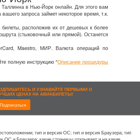
з Таллинна в Нью-Йорк онлайн. Для этого вам
 вашего запроса займет некоторое время, т.к.
 билеты, расположив их от дешевых к более
ршрута (стыковочный или прямой). Останется
rCard, Maestro, МИР. Валюта операций по
йте полную инструкцию "
Описание процедуры
ОДПИШИТЕСЬ И УЗНАВАЙТЕ ПЕРВЫМИ О
УЧШИХ ЦЕНАХ НА АВИАБИЛЕТЫ!
Подписаться
рисоединиться:
стоположении; тип и версия ОС; тип и версия Браузера; тип
ык ОС и Браузера; какие страницы открывает и на какие