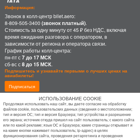
Информация:
Звонок в колл-центр bilet.aero:
8-809-505-3400
(звонок платный)
.
Стоимость за одну минуту от 45 ₽ без НДС, включая
время ожидания разговора с оператором, в
зависимости от региона и оператора связи.
График работы колл-центра:
пн-пт с
7 до 17 МСК
сб-вс с
8 до 15 МСК
.
Подпишитесь и узнавайте первыми о лучших ценах на
авиабилеты!
Подписаться
ИСПОЛЬЗОВАНИЕ COOKIE
Присоединиться:
Продолжая использовать наш сайт, вы даете согласие на обработку
файлов cookie, пользовательских данных (сведения о местоположении;
тип и версия ОС; тип и версия Браузера; тип устройства и разрешение
его экрана; источник откуда пришел на сайт пользователь; с какого сайта
или по какой рекламе; язык ОС и Браузера; какие страницы открывает и
на какие кнопки нажимает пользователь; ip-адрес) в целях
функционирования сайта, проведения ретаргетинга и проведения