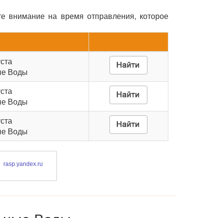
те внимание на время отправления, которое
уста
ые Воды
уста
ые Воды
уста
ые Воды
rasp.yandex.ru