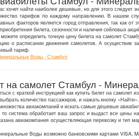
авиабилеты Стамбул - Минерал
ас хочет найти наиболее дешевые, но для этого следует зн
ожество тарифов по каждому направлению. В нашем сл
ных факторов является город отправления, так как от эт
приобретения билета, сезонности и наличия сейловых акций
можете определить точную цену билета на самолет Стамб
цию о расписании движения самолетов. А осуществив з
шевый тариф.
инеральные Воды - Стамбул
ет на самолет Стамбул - Минер
ться с краткой инструкцией как купить билет на самолет 
и выбрать количество пассажиров, и нажать кнопку «Найти»
ы множества авиакомпаний и искать самые дешевые авиаби
 то система обработает ваш запрос и выдаст все цены на
указана авиакомпания осуществляющая перевозку и тип ма
инеральные Воды возможно банковскими картами VISA, Ma