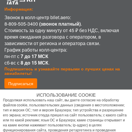
Информация:
Звонок в колл-центр bilet.aero:
8-809-505-3400
(звонок платный)
.
Стоимость за одну минуту от 45 ₽ без НДС, включая
время ожидания разговора с оператором, в
зависимости от региона и оператора связи.
График работы колл-центра:
пн-пт с
7 до 17 МСК
сб-вс с
8 до 15 МСК
.
Подпишитесь и узнавайте первыми о лучших ценах на
авиабилеты!
Подписаться
ИСПОЛЬЗОВАНИЕ COOKIE
Присоединиться:
Продолжая использовать наш сайт, вы даете согласие на обработку
файлов cookie, пользовательских данных (сведения о местоположении;
тип и версия ОС; тип и версия Браузера; тип устройства и разрешение
его экрана; источник откуда пришел на сайт пользователь; с какого сайта
или по какой рекламе; язык ОС и Браузера; какие страницы открывает и
на какие кнопки нажимает пользователь; ip-адрес) в целях
функционирования сайта, проведения ретаргетинга и проведения