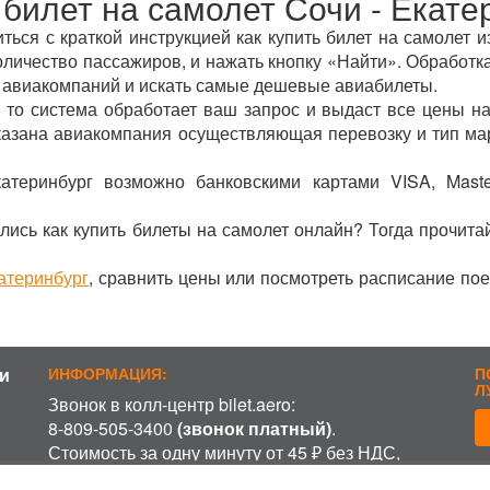
 билет на самолет Сочи - Екате
ься с краткой инструкцией как купить билет на самолет и
оличество пассажиров, и нажать кнопку «Найти». Обработка
 авиакомпаний и искать самые дешевые авиабилеты.
 то система обработает ваш запрос и выдаст все цены на
указана авиакомпания осуществляющая перевозку и тип ма
атеринбург возможно банковскими картами VISA, Mast
лись как купить билеты на самолет онлайн? Тогда прочита
катеринбург
, сравнить цены или посмотреть расписание по
и
ИНФОРМАЦИЯ:
П
Л
Звонок в колл-центр bilet.aero:
8-809-505-3400
(звонок платный)
.
Стоимость за одну минуту от 45 ₽ без НДС,
включая время ожидания разговора с
П