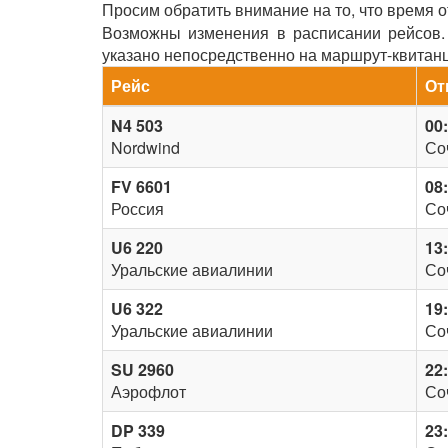
Просим обратить внимание на то, что время 
Возможны изменения в расписании рейсов. 
указано непосредственно на маршрут-квитан
Рейс
От
N4 503
00
Nordwind
Со
FV 6601
08
Россия
Со
U6 220
13
Уральские авиалинии
Со
U6 322
19
Уральские авиалинии
Со
SU 2960
22
Аэрофлот
Со
DP 339
23