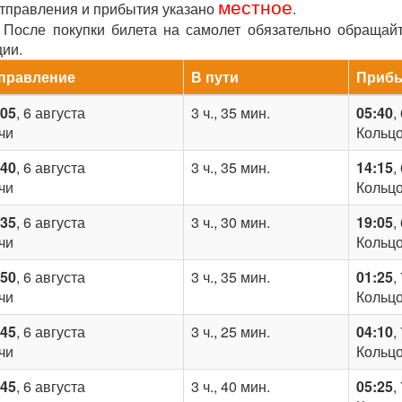
местное
отправления и прибытия указано
.
После покупки билета на самолет обязательно обращай
ции.
правление
В пути
Приб
:05
, 6 августа
3 ч., 35 мин.
05:40
,
чи
Кольц
:40
, 6 августа
3 ч., 35 мин.
14:15
,
чи
Кольц
:35
, 6 августа
3 ч., 30 мин.
19:05
,
чи
Кольц
:50
, 6 августа
3 ч., 35 мин.
01:25
,
чи
Кольц
:45
, 6 августа
3 ч., 25 мин.
04:10
,
чи
Кольц
:45
, 6 августа
3 ч., 40 мин.
05:25
,