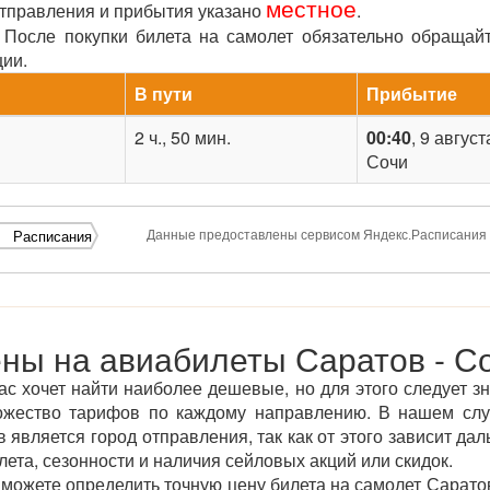
местное
отправления и прибытия указано
.
После покупки билета на самолет обязательно обращай
ции.
В пути
Прибытие
2 ч., 50 мин.
00:40
, 9 август
Сочи
Данные предоставлены сервисом Яндекс.Расписания
Расписания
ны на авиабилеты Саратов - С
ас хочет найти наиболее дешевые, но для этого следует зн
ожество тарифов по каждому направлению. В нашем сл
является город отправления, так как от этого зависит дал
ета, сезонности и наличия сейловых акций или скидок.
ожете определить точную цену билета на самолет Саратов