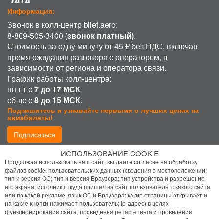
Информация:
Звонок в колл-центр bilet.aero:
8-809-505-3400
(звонок платный)
.
Стоимость за одну минуту от 45 ₽ без НДС, включая
время ожидания разговора с оператором, в
зависимости от региона и оператора связи.
График работы колл-центра:
пн-пт с
7 до 17 МСК
сб-вс с
8 до 15 МСК
.
Подпишитесь и узнавайте первыми о лучших ценах на
авиабилеты!
Подписаться
ИСПОЛЬЗОВАНИЕ COOKIE
Присоединиться:
Продолжая использовать наш сайт, вы даете согласие на обработку
файлов cookie, пользовательских данных (сведения о местоположении;
тип и версия ОС; тип и версия Браузера; тип устройства и разрешение
его экрана; источник откуда пришел на сайт пользователь; с какого сайта
или по какой рекламе; язык ОС и Браузера; какие страницы открывает и
на какие кнопки нажимает пользователь; ip-адрес) в целях
функционирования сайта, проведения ретаргетинга и проведения