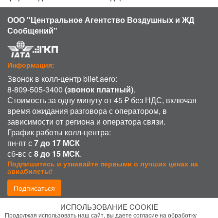
ООО "Центральное Агентство Воздушных и ЖД
Сообщений"
Информация:
Звонок в колл-центр bilet.aero:
8-809-505-3400
(звонок платный)
.
Стоимость за одну минуту от 45 ₽ без НДС, включая
время ожидания разговора с оператором, в
зависимости от региона и оператора связи.
График работы колл-центра:
пн-пт с
7 до 17 МСК
сб-вс с
8 до 15 МСК
.
Подпишитесь и узнавайте первыми о лучших ценах на
авиабилеты!
Подписаться
ИСПОЛЬЗОВАНИЕ COOKIE
Присоединиться:
Продолжая использовать наш сайт, вы даете согласие на обработку