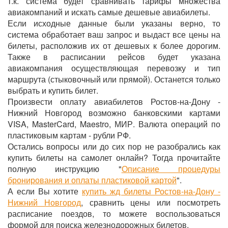
т.к. система будет сравнивать тарифы множества
авиакомпаний и искать самые дешевые авиабилеты.
Если исходные данные были указаны верно, то
система обработает ваш запрос и выдаст все цены на
билеты, расположив их от дешевых к более дорогим.
Также в расписании рейсов будет указана
авиакомпания осуществляющая перевозку и тип
маршрута (стыковочный или прямой). Останется только
выбрать и купить билет.
Произвести оплату авиабилетов Ростов-на-Дону -
Нижний Новгород возможно банковскими картами
VISA, MasterCard, Maestro, МИР. Валюта операций по
пластиковым картам - рубли РФ.
Остались вопросы или до сих пор не разобрались как
купить билеты на самолет онлайн? Тогда прочитайте
полную инструкцию "
Описание процедуры
бронирования и оплаты пластиковой картой
".
А если Вы хотите
купить жд билеты Ростов-на-Дону -
Нижний Новгород
, сравнить цены или посмотреть
расписание поездов, то можете воспользоваться
формой для поиска железнодорожных билетов.