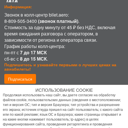
Информация:
Звонок в колл-центр bilet.aero:
8-809-505-3400
(звонок платный)
.
Стоимость за одну минуту от 45 ₽ без НДС, включая
время ожидания разговора с оператором, в
зависимости от региона и оператора связи.
График работы колл-центра:
пн-пт с
7 до 17 МСК
сб-вс с
8 до 15 МСК
.
Подпишитесь и узнавайте первыми о лучших ценах на
авиабилеты!
Подписаться
ИСПОЛЬЗОВАНИЕ COOKIE
Присоединиться:
Продолжая использовать наш сайт, вы даете согласие на обработку
файлов cookie, пользовательских данных (сведения о местоположении;
тип и версия ОС; тип и версия Браузера; тип устройства и разрешение
его экрана; источник откуда пришел на сайт пользователь; с какого сайта
или по какой рекламе; язык ОС и Браузера; какие страницы открывает и
на какие кнопки нажимает пользователь; ip-адрес) в целях
функционирования сайта, проведения ретаргетинга и проведения