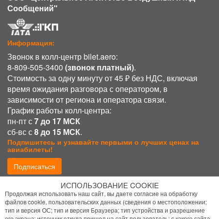
Сообщений"
Информация:
Звонок в колл-центр bilet.aero:
8-809-505-3400
(звонок платный)
.
Стоимость за одну минуту от 45 ₽ без НДС, включая
время ожидания разговора с оператором, в
зависимости от региона и оператора связи.
График работы колл-центра:
пн-пт с
7 до 17 МСК
сб-вс с
8 до 15 МСК
.
Подпишитесь и узнавайте первыми о лучших ценах на
авиабилеты!
Подписаться
ИСПОЛЬЗОВАНИЕ COOKIE
Присоединиться:
Продолжая использовать наш сайт, вы даете согласие на обработку
файлов cookie, пользовательских данных (сведения о местоположении;
тип и версия ОС; тип и версия Браузера; тип устройства и разрешение
его экрана; источник откуда пришел на сайт пользователь; с какого сайта